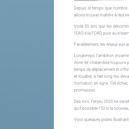
Lire la suite
Depuis le temps que nombre d
Lire la suite
allons trouver matière à des in
Voilà 30 ans que les dénomin
l’EAO à la FOAD, puis au e-learn
Parallèlement, les enjeux eux au
Longtemps l’ambition incarnée
zone de chalandise toujours plu
temps de déplacement et offrir
et louable, a fait long feu de
formation en ligne. Cet échec
promesses.
Dès lors, l’enjeu 2020 ne serai
qu’il possède ? Et si la nouveau
Voici quelques pistes illustra