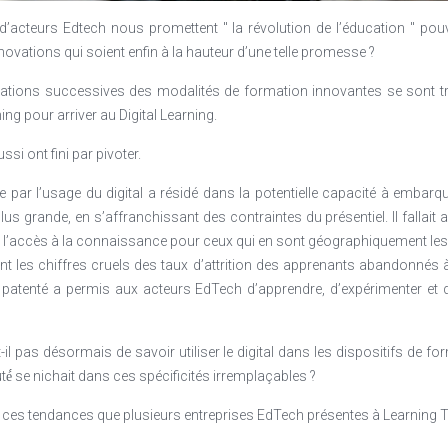
’acteurs Edtech nous promettent " la révolution de l’éducation " p
novations qui soient enfin à la hauteur d’une telle promesse ?
ations successives des modalités de formation innovantes se sont t
ing pour arriver au Digital Learning.
ssi ont fini par pivoter.
 par l’usage du digital a résidé dans la potentielle capacité à embar
s grande, en s’affranchissant des contraintes du présentiel. Il fallait al
 l’accès à la connaissance pour ceux qui en sont géographiquement les 
vant les chiffres cruels des taux d’attrition des apprenants abandonnés
 patenté a permis aux acteurs EdTech d’apprendre, d’expérimenter et 
t-il pas désormais de savoir utiliser le digital dans les dispositifs de f
té́ se nichait dans ces spécificités irremplaçables ?
nt ces tendances que plusieurs entreprises EdTech présentes à Learning 