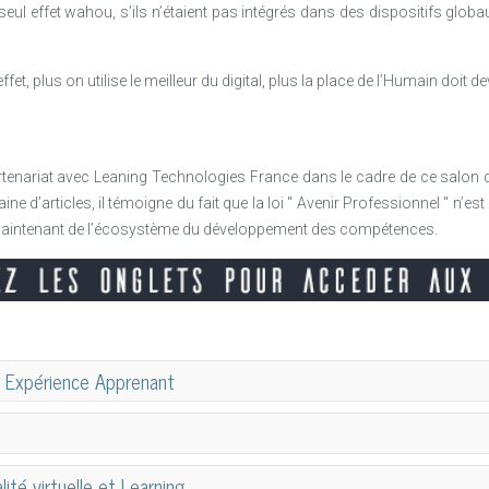
seul effet wahou, s’ils n’étaient pas intégrés dans des dispositifs globau
ffet, plus on utilise le meilleur du digital, plus la place de l’Humain doit de
partenariat avec Leaning Technologies France dans le cadre de ce salon
ne d’articles, il témoigne du fait que la loi " Avenir Professionnel " n’e
 maintenant de l’écosystème du développement des compétences.
t Expérience Apprenant
ncore Philippe Carré sont de retour ! Car il s’agit à n’en pas douter du c
développe ses capacités collectives d’apprentissage pour s’adap
 à l’échelle (former plus de collaborateurs, plus vite, de manière plus i
 le champ des innovations pédagogiques, nous avons mobilisé des cherc
éalité virtuelle et Learning