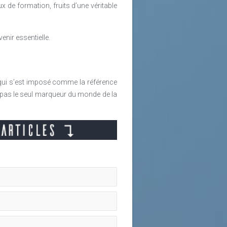
x de formation, fruits d’une véritable
venir essentielle.
 qui s’est imposé comme la référence
st pas le seul marqueur du monde de la
hantier prioritaire. Comment faire en
ter en continu aux évolutions de
mpactante et à budget constant), les
heurs en sciences cognitives et en