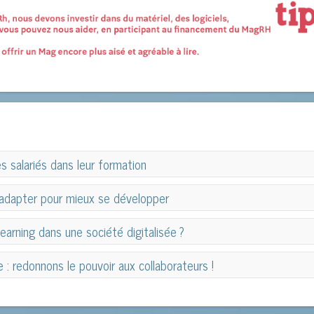
s salariés dans leur formation
s salariés dans leur formation
'adapter pour mieux se développer
'adapter pour mieux se développer
earning dans une société digitalisée ?
earning dans une société digitalisée ?
e : redonnons le pouvoir aux collaborateurs !
e : redonnons le pouvoir aux collaborateurs !