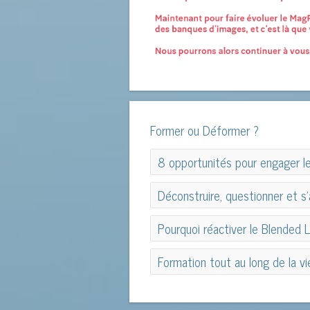
Former ou Déformer ?
8 opportunités pour engager le
8 opportunités pour engager le
Déconstruire, questionner et s
Déconstruire, questionner et s
Pourquoi réactiver le Blended L
Pourquoi réactiver le Blended L
Formation tout au long de la vi
Formation tout au long de la vi