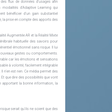
te des flux de données d’usages afin
s modalités d’Adaptive Learning qui
ent bénéficier d’un gain substantiel
e, la prise en compte des apports des
alité Augmentée AR et la Réalité Mixte
érébrale habituelle des savoirs pour
ientiel émotionnel sans risque. Il lui
de nouveaux gestes ou comportements.
urable car les émotions et sensations
sable à volonté, facilement intégrable
 Il n’en est rien. Ce média permet des
Et que dire des possibilités que vont
en apportant la bonne information, la
isque serait qu’ils ne soient que des