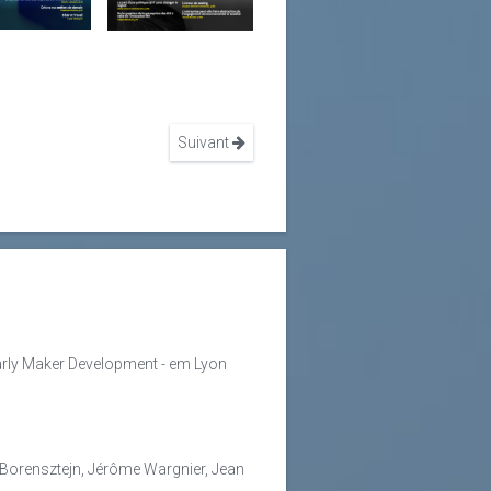
mpagner
eurs
mation au diapason de la situation
Suivant
Early Maker Development - em Lyon
é Borensztejn, Jérôme Wargnier, Jean