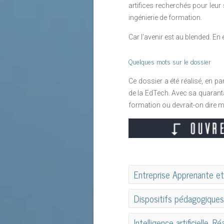
artifices recherchés pour leur 
ingénierie de formation.
Car l’avenir est au blended. En e
Quelques mots sur le dossier
Ce dossier a été réalisé, en 
de la EdTech. Avec sa quarantai
formation ou devrait-on dire
Entreprise Apprenante e
Peter Senge, Chris Agyris ou e
Dispositifs pédagogiques
sorte que l’organisation 
l’environnement ? Pour passer
Pour y voir plus clair dans
Intelligence artificielle, R