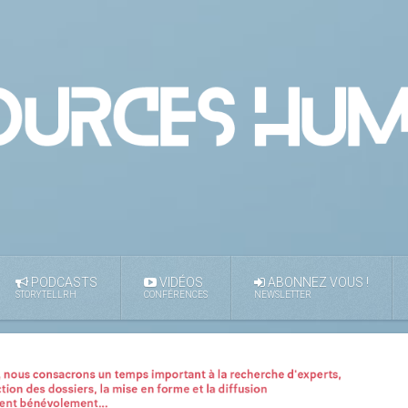
PODCASTS
VIDÉOS
ABONNEZ VOUS !
STORYTELLRH
CONFÉRENCES
NEWSLETTER