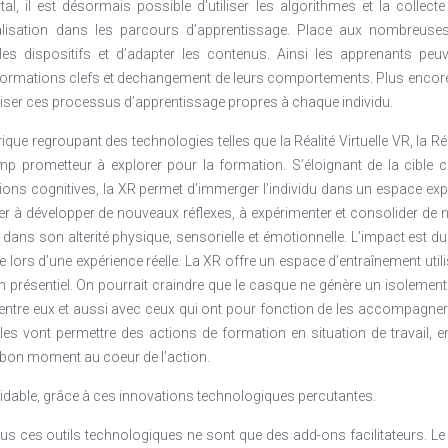
al, il est désormais possible d’utiliser les algorithmes et la collec
dualisation dans les parcours d’apprentissage. Place aux nombreuse
les dispositifs et d’adapter les contenus. Ainsi les apprenants peuv
 informations clefs et dechangement de leurs comportements. Plus encor
ser ces processus d’apprentissage propres à chaque individu.
que regroupant des technologies telles que la Réalité Virtuelle VR, la Ré
p prometteur à explorer pour la formation. S’éloignant de la cible c
ions cognitives, la XR permet d’immerger l’individu dans un espace expér
iner à développer de nouveaux réflexes, à expérimenter et consolider 
 dans son alterité physique, sensorielle et émotionnelle. L’impact est d
lors d’une expérience réelle. La XR offre un espace d’entraînement utili
n présentiel. On pourrait craindre que le casque ne génère un isolement.
entre eux et aussi avec ceux qui ont pour fonction de les accompagner. 
lles vont permettre des actions de formation en situation de travail, 
 bon moment au coeur de l’action.
dable, grâce à ces innovations technologiques percutantes.
s ces outils technologiques ne sont que des add-ons facilitateurs. Le r