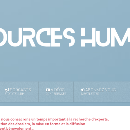
PODCASTS
VIDÉOS
ABONNEZ VOUS !
STORYTELLRH
CONFÉRENCES
NEWSLETTER