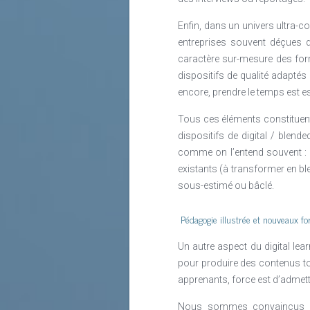
Enfin, dans un univers ultra-c
entreprises souvent déçues d
caractère sur-mesure des form
dispositifs de qualité adaptés
encore, prendre le temps est es
Tous ces éléments constituent l’
dispositifs de digital / blend
comme on l’entend souvent : “l
existants (à transformer en ble
sous-estimé ou bâclé.
Pédagogie illustrée et nouveaux f
Un autre aspect du digital lea
pour produire des contenus to
apprenants, force est d’admettr
Nous sommes convaincus qu’i