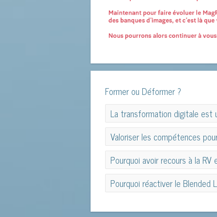
Former ou Déformer ?
La transformation digitale est
La transformation digitale est
Valoriser les compétences pou
Valoriser les compétences pour
Pourquoi avoir recours à la RV 
Pourquoi avoir recours à la RV 
Pourquoi réactiver le Blended L
Pourquoi réactiver le Blended L