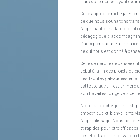
leurs contenus en ayant cet im
Cette approche met également 
ce que nous souhaitons transme
l’apprenant dans la concepti
pédagogique : accompagnement,
n’accepter aucune affirmation 
ce qui nous est donné à penser
Cette démarche de pensée criti
début à la fin des projets de d
des facilités galvaudées en af
est toute autre, il est primordi
son travail est dirigé vers ce de
Notre approche journalistiq
empathique et bienveillante vi
l’apprentissage. Nous ne défen
et rapides pour être efficaces
des efforts, de la motivation e