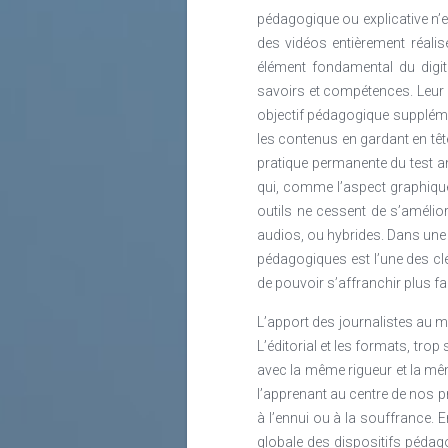
pédagogique ou explicative n’es
des vidéos entièrement réalis
élément fondamental du digita
savoirs et compétences. Leur l
objectif pédagogique suppléme
les contenus en gardant en têt
pratique permanente du test an
qui, comme l’aspect graphique,
outils ne cessent de s’amélio
audios, ou hybrides. Dans une 
pédagogiques est l’une des cl
de pouvoir s’affranchir plus f
L’apport des journalistes au m
L’éditorial et les formats, tro
avec la même rigueur et la mê
l’apprenant au centre de nos p
à l’ennui ou à la souffrance. E
globale des dispositifs pédag