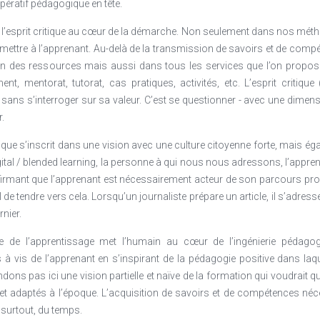
pératif pédagogique en tête.
l’esprit critique au cœur de la démarche. Non seulement dans nos méth
ttre à l’apprenant. Au-delà de la transmission de savoirs et de compéte
on des ressources mais aussi dans tous les services que l’on propos
 mentorat, tutorat, cas pratiques, activités, etc. L’esprit critique
sans s’interroger sur sa valeur. C’est se questionner - avec une dimensio
.
que s’inscrit dans une vision avec une culture citoyenne forte, mais éga
igital / blended learning, la personne à qui nous nous adressons, l’appren
firmant que l’apprenant est nécessairement acteur de son parcours profes
al de tendre vers cela. Lorsqu’un journaliste prépare un article, il s’adres
rnier.
ue de l’apprentissage met l’humain au cœur de l’ingénierie pédag
s à vis de l’apprenant en s’inspirant de la pédagogie positive dans la
dons pas ici une vision partielle et naïve de la formation qui voudrait 
 et adaptés à l’époque. L’acquisition de savoirs et de compétences néces
t surtout, du temps.