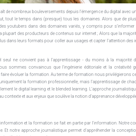
DAC).
aît de nombreux bouleversements depuis l’émergence du digital avec un e
t, tout le temps dans (presque) tous les domaines. Alors que de plus
er des youtubers dans des domaines variés, y compris pour s’informer e
la plupart des producteurs de contenus sur internet ; Alors que la majo
plus dans leurs formats pour coller aux usages et capter l’attention des 
iel seul ne convient pas à l’apprentissage - du moins à la majorit
us sommes convaincus que l’ingénierie éditoriale et la créativité 
 faire évoluer la formation. Au terme de formation nous privilégierons c
uniquement la formation professionnelle, mais l’apprentissage de chacu
ment le digital learning et le blended learning. L’approche journalistiqu
 au contexte et aux enjeux que soulève la notion d’apprenance développée
’information et la formation se fait en partie par l’information. Notre c
. Et notre approche journalistique permet d’appréhender la conceptio