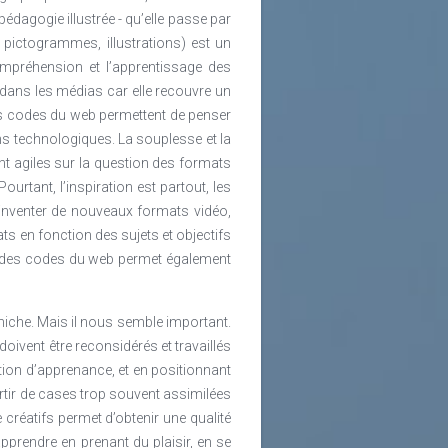
édagogie illustrée - qu’elle passe par
 pictogrammes, illustrations) est un
compréhension et l’apprentissage des
 dans les médias car elle recouvre un
les codes du web permettent de penser
ns technologiques. La souplesse et la
nt agiles sur la question des formats
rtant, l’inspiration est partout, les
r inventer de nouveaux formats vidéo,
s en fonction des sujets et objectifs
ise des codes du web permet également
niche. Mais il nous semble important.
doivent être reconsidérés et travaillés
tion d’apprenance, et en positionnant
rtir de cases trop souvent assimilées
e créatifs permet d’obtenir une qualité
prendre en prenant du plaisir, en se