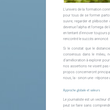
veulent et sur tout support (ATAWA
Lire la suite
L’univers de la formation conn
Lire la suite
pour tous de se former partou
suivre, regarder et plébiscit
devenue l’alpha et l’omega de 
en tentant d’innover toujours 
rencontré le succès annoncé.
Si le constat que le distanc
consensus dans le milieu, no
d’amélioration à explorer pour
nos assertions ne visent pas 
propos concerneront principale
nous, la - sinon une - réponse
Approche globale et valeurs
Le journaliste est un vecteur d
peut se faire sans comprendre