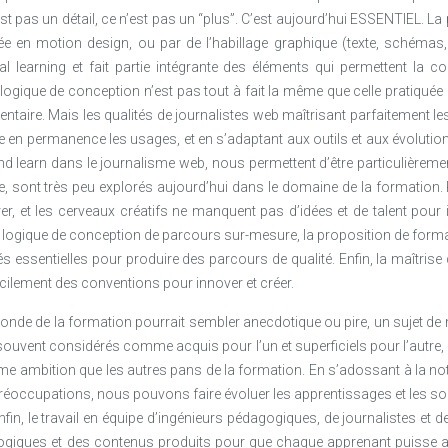
t pas un détail, ce n’est pas un “plus”. C’est aujourd’hui ESSENTIEL. La p
ée en motion design, ou par de l’habillage graphique (texte, schémas,
l learning et fait partie intégrante des éléments qui permettent la 
ogique de conception n’est pas tout à fait la même que celle pratiquée
ntaire. Mais les qualités de journalistes web maîtrisant parfaitement 
e en permanence les usages, et en s’adaptant aux outils et aux évolutio
d learn dans le journalisme web, nous permettent d’être particulièreme
 sont très peu explorés aujourd’hui dans le domaine de la formation. Pou
rer, et les cerveaux créatifs ne manquent pas d’idées et de talent pou
logique de conception de parcours sur-mesure, la proposition de format
és essentielles pour produire des parcours de qualité. Enfin, la maîtr
acilement des conventions pour innover et créer.
onde de la formation pourrait sembler anecdotique ou pire, un sujet de 
p souvent considérés comme acquis pour l’un et superficiels pour l’autre, 
me ambition que les autres pans de la formation. En s’adossant à la no
réoccupations, nous pouvons faire évoluer les apprentissages et les so
nfin, le travail en équipe d’ingénieurs pédagogiques, de journalistes et d
ogiques et des contenus produits pour que chaque apprenant puisse ap