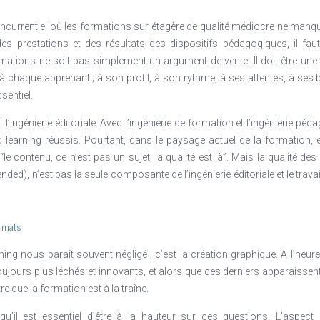
oncurrentiel où les formations sur étagère de qualité médiocre ne manque
es prestations et des résultats des dispositifs pédagogiques, il fau
ations ne soit pas simplement un argument de vente. Il doit être une r
 à chaque apprenant ; à son profil, à son rythme, à ses attentes, à ses b
sentiel.
ingénierie éditoriale. Avec l’ingénierie de formation et l’ingénierie pédag
ed learning réussis. Pourtant, dans le paysage actuel de la formation, e
e contenu, ce n’est pas un sujet, la qualité est là”. Mais la qualité 
nded), n’est pas la seule composante de l’ingénierie éditoriale et le trav
ormats
rning nous paraît souvent négligé ; c’est la création graphique. A l’heu
ujours plus léchés et innovants, et alors que ces derniers apparaissen
e que la formation est à la traîne.
l est essentiel d’être à la hauteur sur ces questions. L’aspect