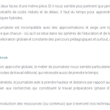
es deux faces d’une même pièce. Et il nous semble plus pertinent que j
ratifs de coûts réduits et de délais ; Il faut du temps pour apprend
iques hybrides.
rnaliste est incompatible avec des approximations et exige une r
e que chacun - où qu’il se situe dans les sphères de l’éducation et de l
 amélioration globale et constante des parcours pédagogiques et surtout, à
toriale
son approche globale, le métier de journaliste nous semble particulièr
odes de travail éditorial, qui nécessite aussi de prendre le temps.
néraliste, le journaliste aide à prendre hauteur et distance par rapport 
ien aux recherches qui constituent le travail préparatoire (phase d’
production des ressources (ou contenus) que s’exercent nos techniqu