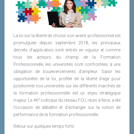
contenu du nouveau «Référentiel National de Qualité»
formations sans céder aux sirènes de la nouveauté ?
propos ici est de comprendre le contexte dans lequel
(RNQ)auquel seront soumis les prestataires de
s’inscrit ce mouvement et d’en relater une expérience.
formation. Objectif ? Obtenir la certification nationale
Lire la suite
qualité au 1er janvier 2021 !
Lire la suite
La loi sur la liberté de choisir son avenir professionnel est
Lire la suite
promulguée depuis septembre 2018, les principaux
décrets d’application sont entrés en vigueur et comme
tous les acteurs du champ de la Formation
Professionnelle, les universités sont confrontées à une
obligation de bouleversements d’ampleur. Saisir les
opportunités de la loi, profiter de la liberté d’agir pour
positionner nos universités sur les différents marchés de
la formation professionnelle est un enjeu stratégique
e
majeur. Le 46
colloque du réseau FCU, réuni à Nice, a été
l’occasion de débattre et d’échanger sur la notion de
performance de la formation professionnelle.
Retour sur quelques temps forts