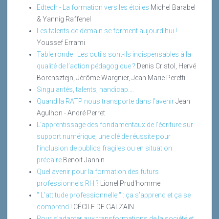
Edtech - La formation vers les étoiles
Michel Barabel
& Yannig Raffenel
Les talents de demain se forment aujourd’hui !
Youssef Errami
Table ronde : Les outils sont-ils indispensables à la
qualité de l’action pédagogique ?
Denis Cristol, Hervé
Borensztejn, Jérôme Wargnier, Jean Marie Peretti
Singularités, talents, handicap….
Quand la RATP nous transporte dans l’avenir
Jean
Agulhon - André Perret
L’apprentissage des fondamentaux de l’écriture sur
support numérique, une clé de réussite pour
l’inclusion de publics fragiles ou en situation
précaire
Benoit Jannin
Quel avenir pour la formation des futurs
professionnels RH ?
Lionel Prud'homme
" L’attitude professionnelle " : ça s’apprend et ça se
comprend !
CÉCILE DE GALZAIN
Pour s’adapter aux transformations de la société et