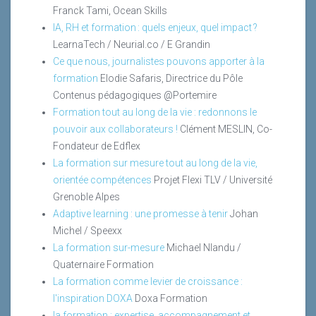
Franck Tami, Ocean Skills
IA, RH et formation : quels enjeux, quel impact ?
LearnaTech / Neurial.co / E Grandin
Ce que nous, journalistes pouvons apporter à la
formation
Elodie Safaris, Directrice du Pôle
Contenus pédagogiques @Portemire
Formation tout au long de la vie : redonnons le
pouvoir aux collaborateurs !
Clément MESLIN, Co-
Fondateur de Edflex
La formation sur mesure tout au long de la vie,
orientée compétences
Projet Flexi TLV / Université
Grenoble Alpes
Adaptive learning : une promesse à tenir
Johan
Michel / Speexx
La formation sur-mesure
Michael Nlandu /
Quaternaire Formation
La formation comme levier de croissance :
l'inspiration DOXA
Doxa Formation
la formation : expertise, accompagnement et