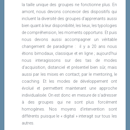
s’impliquer plus activement dans sa formation.
la taille unique des groupes ne fonctionne plus. En
Dans le même temps, l’évolution rapide des
amont, nous devons concevoir des dispositifs qui
métiers impose une remise à jour rapide des
incluent la diversité des groupes d’apprenants aussi
formations. L’apprentissage des nouvelles
bien quant à leur disponibilité, les lieux, les typologies
compétences doit être en mouvement pour
de compréhension, les moments opportuns. Et puis
s’adapter aux nouveaux contextes des métiers
nous devons aussi accompagner un véritable
ainsi qu’aux contraintes de disponibilité des
changement de paradigme : il y a 20 ans nous
apprenants.
étions bimodaux, classique et en ligne ; aujourd’hui
nous interagissons sur des tas de modes
Lire la suite
d’acquisition, distanciel et présentiel bien sûr, mais
Les Edtech au service de l’expérience
aussi par les mises en contact, par le mentoring, le
apprenant ?
coaching. Et les modes de développement ont
évolué et permettent maintenant une approche
Les Edtech au service de l’expérience
individualisée. On est donc en mesure de s’adresser
apprenant ?
à des groupes qui ne sont plus forcément
homogènes. Nos moyens d’intervention sont
différents puisque le « digital » interagit sur tous les
autres.