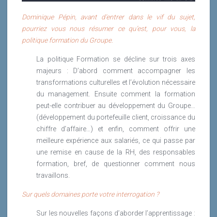
Le formateur est mort vive l’animateur
Dominique Pépin, avant d’entrer dans le vif du sujet,
d’apprentissage !
pourriez vous nous résumer ce qu’est, pour vous, la
politique formation du Groupe.
Le formateur est mort vive l’animateur
d’apprentissage !
La politique Formation se décline sur trois axes
majeurs : D’abord comment accompagner les
transformations culturelles et l’évolution nécessaire
du management. Ensuite comment la formation
peut-elle contribuer au développement du Groupe…
(développement du portefeuille client, croissance du
chiffre d’affaire…) et enfin, comment offrir une
Les méthodes d’apprentissage traditionnelles font
meilleure expérience aux salariés, ce qui passe par
face à de nombreuses limites … Les contenus
une remise en cause de la RH, des responsables
standardisés n’ont plus d’efficacité et les
formation, bref, de questionner comment nous
apprenants se sentent de moins en moins
travaillons.
impliqués dans les formations. Le rapport de
Sur quels domaines porte votre interrogation ?
l’apprenant face à son développement de
compétence a changé, il souhaite désormais
Sur les nouvelles façons d’aborder l’apprentissage :