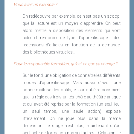
Vous avez un exemple ?
On redécouvre par exemple, ce n’est pas un scoop,
que la lecture est un moyen d’apprendre. On peut
Avec notre start-up edtech, nous révolutionnons
alors mettre à disposition des éléments qui vont
l’expérience apprenant ! Plus rien ne sera comme
aider et renforcer ce type d’apprentissage : des
avant, nous vous garantissons un ROI de la
recensions d’articles en fonction de la demande,
formation élevé et un engagement unique... Créée
des bibliothèques virtuelles…
par des entrepreneurs passés par les
accélérateurs de startups, formés au pitch et qui
Pour le responsable formation, qu’est-ce que ça change ?
ont tous les codes de la Startup Nation, la nouvelle
Sur le fond, une obligation de connaître les différents
génération de startups edtech n’hésite pas à
modes d’apprentissage. Mais aussi d’avoir une
promettre monts et merveilles. Comment y voir
bonne maîtrise des outils, et surtout être conscient
plus clair dans cette myriade d’offres et de
que la règle des trois unités chère au théâtre antique
promesses, pour faire les bons choix ? Quelles
et qui avait été reprise par la formation (un seul lieu,
sont les tendances digitales de l’expérience
un seul temps, une seule action) explose
apprenant ?
littéralement. On ne joue plus dans la même
Lire la suite
dimension. Le stage n’est plus, maintenant qu’un
seul acte de formation parmi d’autres. Cela signifie