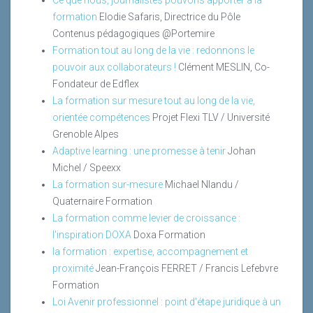
Ce que nous, journalistes pouvons apporter à la
formation
Elodie Safaris, Directrice du Pôle
Contenus pédagogiques @Portemire
Formation tout au long de la vie : redonnons le
pouvoir aux collaborateurs !
Clément MESLIN, Co-
Fondateur de Edflex
La formation sur mesure tout au long de la vie,
orientée compétences
Projet Flexi TLV / Université
Grenoble Alpes
Adaptive learning : une promesse à tenir
Johan
Michel / Speexx
La formation sur-mesure
Michael Nlandu /
Quaternaire Formation
La formation comme levier de croissance :
l'inspiration DOXA
Doxa Formation
la formation : expertise, accompagnement et
proximité
Jean-François FERRET / Francis Lefebvre
Formation
Loi Avenir professionnel : point d'étape juridique à un