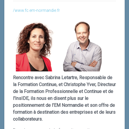
trois niveaux auxquels l’intelligence artificielle peut être
dirigeants dans la conduite des changements que les
/www.fc.em-normandie.fr
utilisée : micro, macro et stratégique. Pour une réelle
Lire la suite
tournants de notre époque font naître au sein des
efficacité, il faut toutefois essayer de tendre dès le
organisations. Grâce à une méthode de renforcement
début vers l’intégration de solutions alliant et
des compétences particulièrement étudiée et un suivi
synchronisant ces trois niveaux.
depuis la naissance de l’organisme, les apprenants
capitalisent sur leurs acquis à long terme.
Lire la suite
Lire la suite
Rencontre avec Sabrina Letartre, Responsable de
la Formation Continue, et Christophe Yver, Directeur
de la Formation Professionnelle et Continue et de
l’InsIDE, ils nous en disent plus sur le
positionnement de l’EM Normandie et son offre de
formation à destination des entreprises et de leurs
collaborateurs.