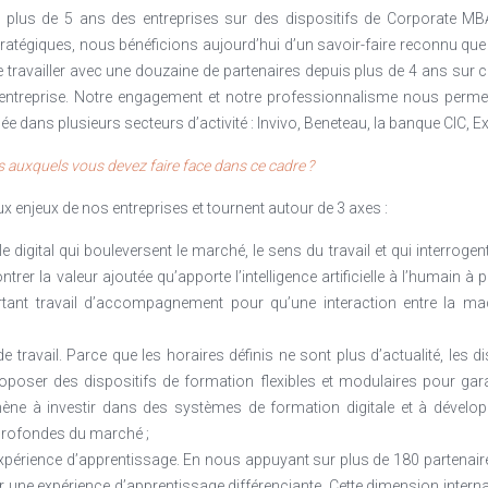
us de 5 ans des entreprises sur des dispositifs de Corporate MB
tratégiques, nous bénéficions aujourd’hui d’un savoir-faire reconnu que
 travailler avec une douzaine de partenaires depuis plus de 4 ans sur ce
 l’entreprise. Notre engagement et notre professionnalisme nous perm
ans plusieurs secteurs d’activité : Invivo, Beneteau, la banque CIC, E
s auxquels vous devez faire face dans ce cadre ?
x enjeux de nos entreprises et tournent autour de 3 axes :
 et le digital qui bouleversent le marché, le sens du travail et qui interrog
montrer la valeur ajoutée qu’apporte l’intelligence artificielle à l’humain 
rtant travail d’accompagnement pour qu’une interaction entre la ma
 travail. Parce que les horaires définis ne sont plus d’actualité, les d
poser des dispositifs de formation flexibles et modulaires pour gara
ne à investir dans des systèmes de formation digitale et à dévelo
profondes du marché ;
expérience d’apprentissage. En nous appuyant sur plus de 180 partena
une expérience d’apprentissage différenciante. Cette dimension interna