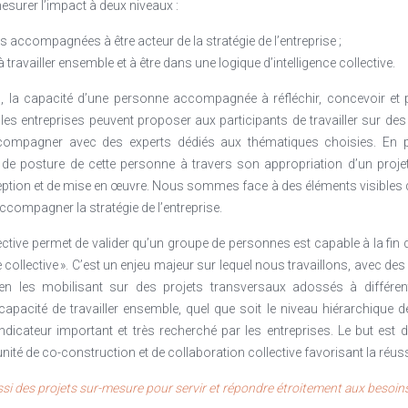
esurer l’impact à deux niveaux :
 accompagnées à être acteur de la stratégie de l’entreprise ;
à travailler ensemble et à être dans une logique d’intelligence collective.
l, la capacité d’une personne accompagnée à réfléchir, concevoir et
 les entreprises peuvent proposer aux participants de travailler sur des
compagner avec des experts dédiés aux thématiques choisies. En p
e posture de cette personne à travers son appropriation d’un projet 
ception et de mise en œuvre. Nous sommes face à des éléments visibles 
ccompagner la stratégie de l’entreprise.
lective permet de valider qu’un groupe de personnes est capable à la fin
ce collective ». C’est un enjeu majeur sur lequel nous travaillons, avec d
n les mobilisant sur des projets transversaux adossés à différent
apacité de travailler ensemble, quel que soit le niveau hiérarchique d
indicateur important et très recherché par les entreprises. Le but est 
nité de co-construction et de collaboration collective favorisant la réuss
ssi des projets sur-mesure pour servir et répondre étroitement aux besoins