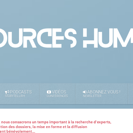
PODCASTS
VIDÉOS
ABONNEZ VOUS !
STORYTELLRH
CONFÉRENCES
NEWSLETTER