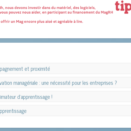
ompagnement et proximité
ompagnement et proximité
vation managériale : une nécessité pour les entreprises ?
vation managériale : une nécessité pour les entreprises ?
nimateur d’apprentissage !
Un environnement économique et technologique en hyper
imateur d’apprentissage !
pprentissage
toujours plus exigeants ainsi qu’une concurre
fonctionnement des entreprises. Pour main-tenir le
pprentissage
différencier de leurs concurrents via des offres à haute v