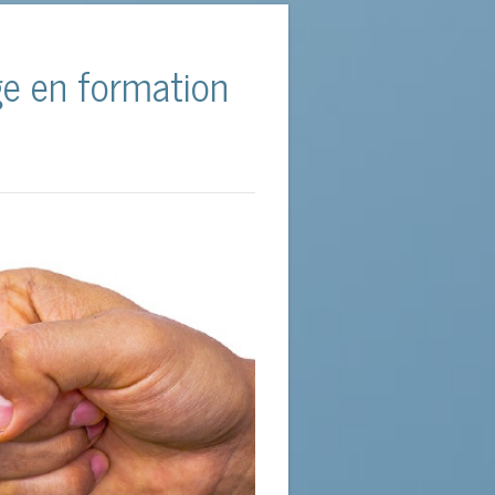
ents en phase avec leurs valeurs. Des
 capacité d’innovation. Si le pari
ge en formation
s problèmes, rares sont les leaders
que c’est le véritable accélérateur
 là que l’investissement et l’énergie
anagériale est unique et génère de la
isic.
 une référence dans le domaine de
ançois Ferret, Directeur de l’offre
isés n’ont plus d’efficacité et les
 à son développement de compétence
volution rapide des métiers impose
vement pour s’adapter aux nouveaux
ls est transformé par de nouvelles
rien inventé, aspirent à de nouvelles