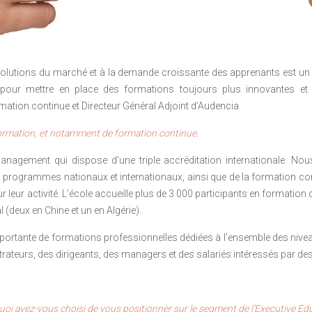
rning est devenu Digital learning. Toujours en anglais, ce glissement 
’obsolescence des contenus d’apprentissage depuis les MOOCs, premiers 
olutions du marché et à la demande croissante des apprenants est un 
pour mettre en place des formations toujours plus innovantes et 
mation continue et Directeur Général Adjoint d’Audencia
formation, et notamment de formation continue.
nagement qui dispose d’une triple accréditation internationale. No
es programmes nationaux et internationaux, ainsi que de la formation co
r leur activité. L’école accueille plus de 3 000 participants en formati
al (deux en Chine et un en Algérie).
rtante de formations professionnelles dédiées à l’ensemble des niveau
trateurs, des dirigeants, des managers et des salariés intéressés par
oi avez-vous choisi de vous positionner sur le segment de l’Executive Edu