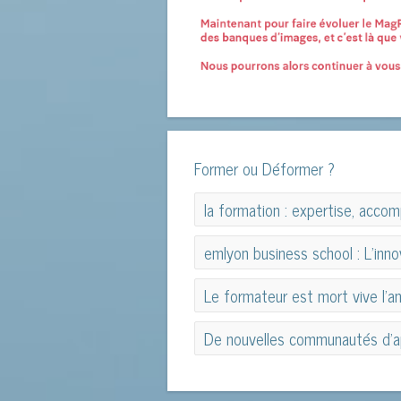
Former ou Déformer ?
la formation : expertise, acc
la formation : expertise, acc
emlyon business school : L’inno
emlyon business school : L’inno
Le formateur est mort vive l’a
Le formateur est mort vive l’an
De nouvelles communautés d’a
De nouvelles communautés d’a