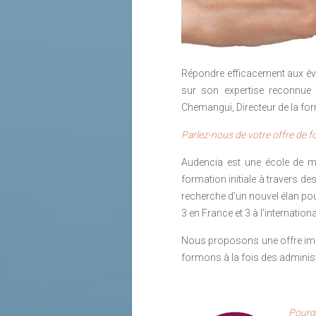
Depuis l’arrivée des MOOCs, le eLea
mais il est témoin de la vitesse d
Lire la suite
Répondre efficacement aux év
sur son expertise reconnue 
Chemangui, Directeur de la for
Parlez-nous de votre offre de 
Audencia est une école de ma
formation initiale à travers d
recherche d’un nouvel élan pou
3 en France et 3 à l’internation
Nous proposons une offre impo
formons à la fois des adminis
Pourqu