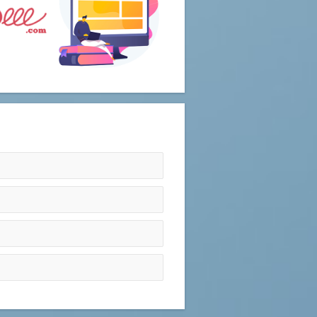
 mutation, des clients et salariés
nce exacerbée boule-versent le
ur performance, elles doivent se
aleur ajoutée, s’adapter et anticiper