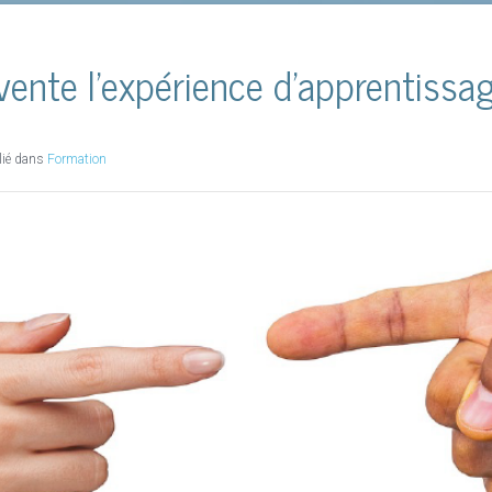
les évolutions du marché́ puis attirer et ﬁdéliser les tal
déﬁ s qui trouvent généralement leur solution dans la
vente l'expérience d'apprentissa
technologique semble être souvent la réponse à tous le
qui misent aussi sur l’innovation managériale, alors 
d’engagement et d’intelligence collective. C’est en effet
devraient se concentrer, car la créa-tion d’une culture m
lié dans
Formation
valeur pour toute l’entreprise. Eclairage avec Thierry Nad
Lire la suite
rmées chaque année, Francis Lefebvre Formation se positionne comme
nement, adaptation des parcours et nouveautés. Le point avec Jean Fr
tionnelles font face à de nombreuses limites … Les contenus standard
 moins impliqués dans les formations. Le rapport de l’apprenant face
’impliquer plus activement dans sa formation. Dans le même temps, l’é
ations. L’apprentissage des nouvelles compétences doit être en mou
contraintes de disponibilité des apprenants.
on il y a 15 ans, le transfert de savoirs académiques et professionne
on voit se constituer des communautés d’apprentissage qui, si elles n’ont 
atteindre leurs objectifs de savoir ou de compétences.