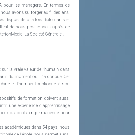
A pour les managers. En termes de
 nous avons su forger au fil des ans.
s dispositifs à la fois diplômants et
ettent de nous positionner auprès de
xterionMedia, La Société Générale…
ent sur la vraie valeur de l’humain dans
à partir du moment où il l’a conçue. Cet
chine et l’humain fonctionne à son
ispositifs de formation doivent aussi
ntir une expérience d’apprentissage
pper nos outils en permanence pour
ires académiques dans 54 pays, nous
tionale de l’école, nous permet aussi