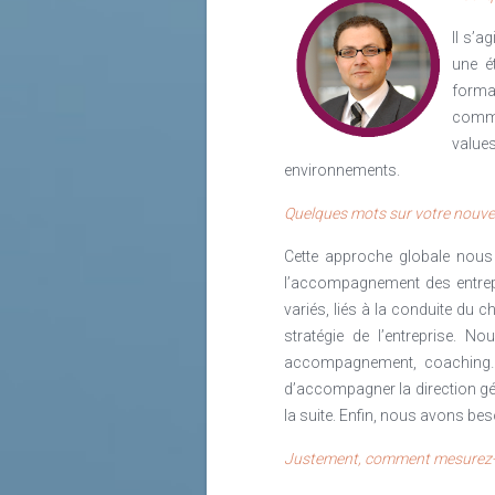
Il s’a
une é
forma
comme
values
environnements.
Quelques mots sur votre nouvell
Cette approche globale nous 
l’accompagnement des entrep
variés, liés à la conduite du
stratégie de l’entreprise. N
accompagnement, coaching… C
d’accompagner la direction gén
la suite. Enfin, nous avons bes
Justement, comment mesurez-vou