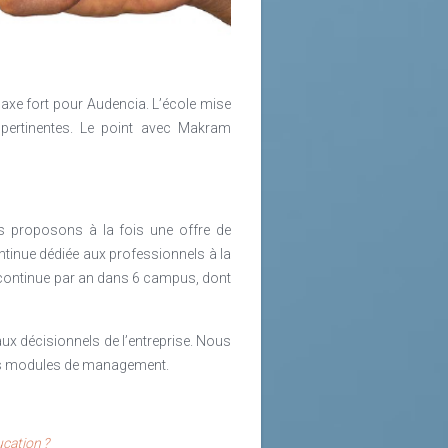
sémantique porte peu de sens en soi,
cours massifs en ligne.
axe fort pour Audencia. L’école mise
pertinentes. Le point avec Makram
us proposons à la fois une offre de
ntinue dédiée aux professionnels à la
on continue par an dans 6 campus, dont
x décisionnels de l’entreprise. Nous
 des modules de management.
cation ?