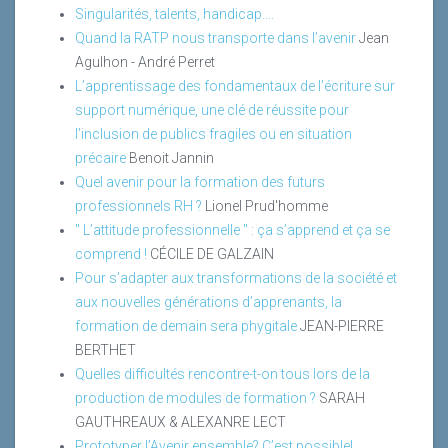
Singularités, talents, handicap….
Quand la RATP nous transporte dans l’avenir
Jean
Agulhon - André Perret
L’apprentissage des fondamentaux de l’écriture sur
support numérique, une clé de réussite pour
l’inclusion de publics fragiles ou en situation
précaire
Benoit Jannin
Quel avenir pour la formation des futurs
professionnels RH ?
Lionel Prud'homme
" L’attitude professionnelle " : ça s’apprend et ça se
comprend !
CÉCILE DE GALZAIN
Pour s’adapter aux transformations de la société et
aux nouvelles générations d’apprenants, la
formation de demain sera phygitale
JEAN-PIERRE
BERTHET
Quelles difficultés rencontre-t-on tous lors de la
production de modules de formation ?
SARAH
GAUTHREAUX & ALEXANRE LECT
Prototyper l’Avenir ensemble? C’est possible!