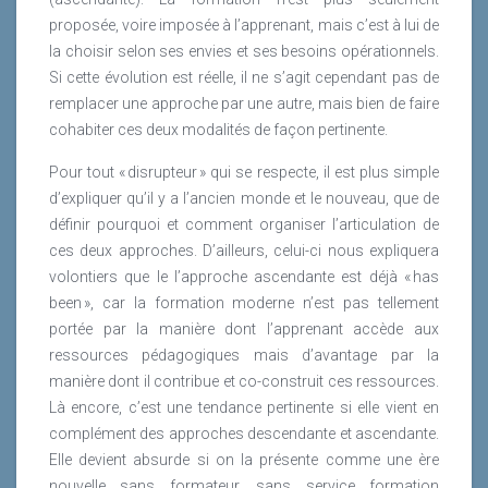
proposée, voire imposée à l’apprenant, mais c’est à lui de
d’engagement et d’intelligence collective. C’est en effet
la choisir selon ses envies et ses besoins opérationnels.
là que l’investissement et l’énergie devraient se
Si cette évolution est réelle, il ne s’agit cependant pas de
concentrer, car la créa-tion d’une culture managériale
remplacer une approche par une autre, mais bien de faire
est unique et génère de la valeur pour toute l’entreprise.
cohabiter ces deux modalités de façon pertinente.
Eclairage avec Thierry Nadisic.
Pour tout « disrupteur » qui se respecte, il est plus simple
Lire la suite
d’expliquer qu’il y a l’ancien monde et le nouveau, que de
définir pourquoi et comment organiser l’articulation de
ces deux approches. D’ailleurs, celui-ci nous expliquera
volontiers que le l’approche ascendante est déjà « has
been », car la formation moderne n’est pas tellement
portée par la manière dont l’apprenant accède aux
ressources pédagogiques mais d’avantage par la
manière dont il contribue et co-construit ces ressources.
Là encore, c’est une tendance pertinente si elle vient en
complément des approches descendante et ascendante.
Elle devient absurde si on la présente comme une ère
nouvelle sans formateur, sans service formation