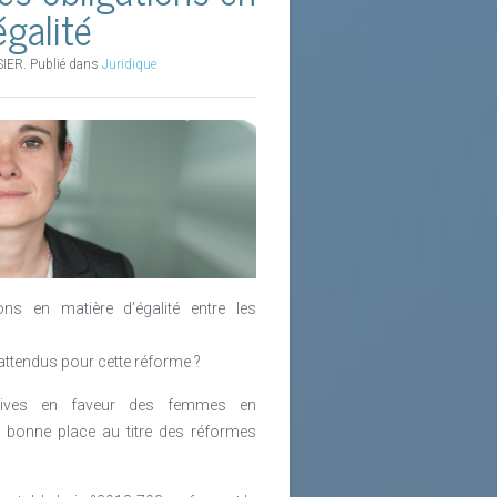
égalité
SIER. Publié dans
Juridique
ons en matière d’égalité entre les
attendus pour cette réforme ?
atives en faveur des femmes en
en bonne place au titre des réformes
.