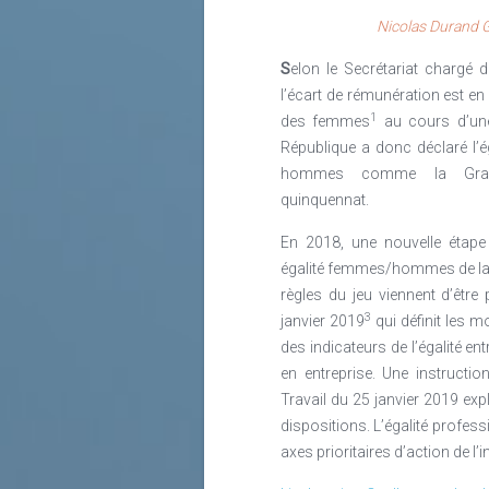
Nicolas Durand G
S
elon le Secrétariat chargé
l’écart de rémunération est 
1
des femmes
au cours d’une
République a donc déclaré l’é
hommes comme la Gran
quinquennat.
En 2018, une nouvelle étape 
égalité femmes/hommes de la 
règles du jeu viennent d’être
3
janvier 2019
qui définit les m
des indicateurs de l’égalité 
en entreprise. Une instructio
Travail du 25 janvier 2019 exp
dispositions. L’égalité profes
axes prioritaires d’action de l’i