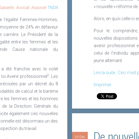
« nouvelle » réforme de
asselin, Avocat, Associé
TNDA
Alors, en quoi celle-ci es
 de l’égalité Femmes-Hommes,
en moyenne de 24% en défaveur
Pour le comprendre,
 carrière.
Le Président de la
nouvelles dispositions d
galité entre les femmes et les
avenir professionnel e
de Cause nationale du
celui de l’individu app
jeune alternant.
a été franchie avec le volet
Lire la suite : Ceci n’es
2
loi Avenir professionnel
. Les
 précisées par un décret du 8
Imprimer
odalités de calcul et le barème
entre les femmes et les hommes
n de la Direction Générale du
licite également ces nouvelles
sionnelle est désormais un des
nspection du travail.
De nouvell
24 Déc