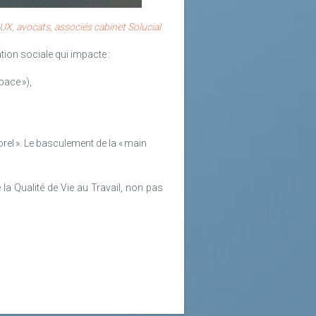
 d’interrogations.
X, avocats, associés cabinet Solucial
ibutions respectivement dédiées à la
lariale brute pour les entreprises de
ion sociale qui impacte :
pace »),
rel ». Le basculement de la « main
la Qualité de Vie au Travail, non pas