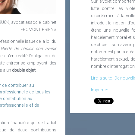
Sur le volet comporteme
lutte contre les vio
discrètement à la veill
CK, avocat associé, cabinet
introduit la notion d’
FROMONT BRIENS
étend une nouvelle fo
harcèlement moral et se
fessionnelle issue de la loi du
de choisir son avenir 
liberté de choisir son avenir
notamment par la créat
 qu’en réalité l’obligation de
harcèlement sexuel, do
te entreprise employant des
nombre d’interrogation
is a un
double objet
.
Lire la suite : De nouvel
r de contribuer au
rofessionnelle de tous les
Imprimer
le contribution au
rofessionnelle et de
gation financière qui se traduit
que de deux contributions