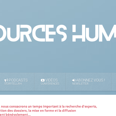
PODCASTS
VIDÉOS
ABONNEZ VOUS !
STORYTELLRH
CONFÉRENCES
NEWSLETTER