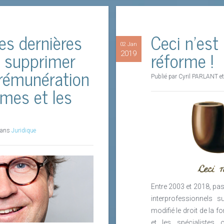
les dernières
Ceci n’est
02 Jan
 supprimer
réforme !
2019
 rémunération
Publié par Cyril PARLANT e
mes et les
 dans
Juridique
Entre 2003 et 2018, pa
interprofessionnels s
modifié le droit de la f
et les spécialistes 