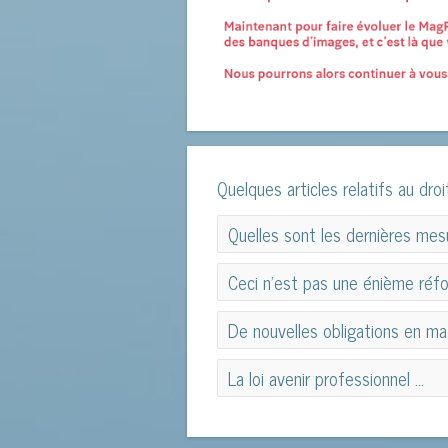
Quelques articles relatifs au dro
Quelles sont les dernières me
Quelles sont les dernières me
Ceci n’est pas une énième réfo
Ceci n’est pas une énième réfo
De nouvelles obligations en mat
De nouvelles obligations en mat
La loi avenir professionnel ...
La loi avenir professionnel ...