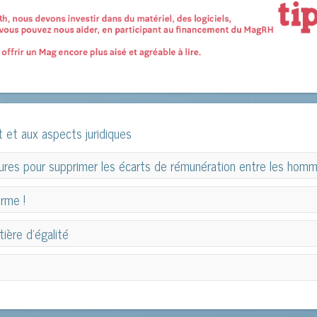
it et aux aspects juridiques
sures pour supprimer les écarts de rémunération entre les hom
sures pour supprimer les écarts de rémunération entre les hom
rme !
rme !
ière d’égalité
ière d’égalité