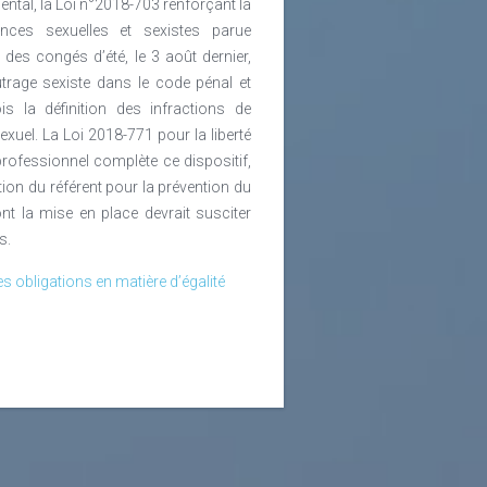
ntal, la Loi n°2018-703 renforçant la
lences sexuelles et sexistes parue
e des congés d’été, le 3 août dernier,
outrage sexiste dans le code pénal et
is la définition des infractions de
xuel. La Loi 2018-771 pour la liberté
professionnel complète ce dispositif,
ion du référent pour la prévention du
nt la mise en place devrait susciter
s.
les obligations en matière d’égalité