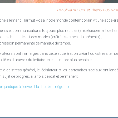
tion du harcèlement sexuel, dont la mise en place devrait susciter nombre
formation professionnelle et de l’apprentissage (CUFPA)
Par Olivia BULCKE et Thierry DOUTRIAU
on financière qui se traduit par le versement en pratique de deux contr
t à l’apprentissage d’autre part (à raison de : 0,55 % et 1% de la masse sa
ophe allemand Harmut Rosa, notre monde contemporain vit une accélérat
r la première et de 0,68% de la MSB pour la seconde).
ents et communications toujours plus rapides (« rétrécissement de l’es
 des habitudes et des modes (« rétrécissement du présent ») ;
impression permanente de manque de temps.
borateurs sont immergés dans cette accélération créant du « stress tempo
 « têtes d’œuvre » du tertiaire le rend encore plus sensible.
ce stress général, le législateur et les partenaires sociaux ont lancé 
et de progrès, à la fois délicat et permanent.
ion juridique à l’envie et la liberté de négocier