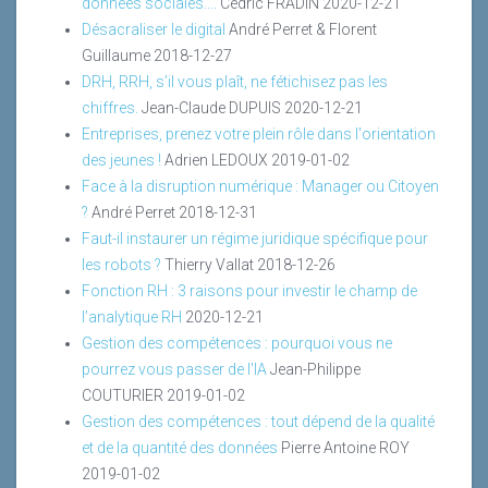
données sociales….
Cédric FRADIN
2020-12-21
Désacraliser le digital
André Perret & Florent
Guillaume
2018-12-27
DRH, RRH, s’il vous plaît, ne fétichisez pas les
chiffres.
Jean-Claude DUPUIS
2020-12-21
Entreprises, prenez votre plein rôle dans l'orientation
des jeunes !
Adrien LEDOUX
2019-01-02
Face à la disruption numérique : Manager ou Citoyen
?
André Perret
2018-12-31
Faut-il instaurer un régime juridique spécifique pour
les robots ?
Thierry Vallat
2018-12-26
Fonction RH : 3 raisons pour investir le champ de
l’analytique RH
2020-12-21
Gestion des compétences : pourquoi vous ne
pourrez vous passer de l'IA
Jean-Philippe
COUTURIER
2019-01-02
Gestion des compétences : tout dépend de la qualité
et de la quantité des données
Pierre Antoine ROY
2019-01-02