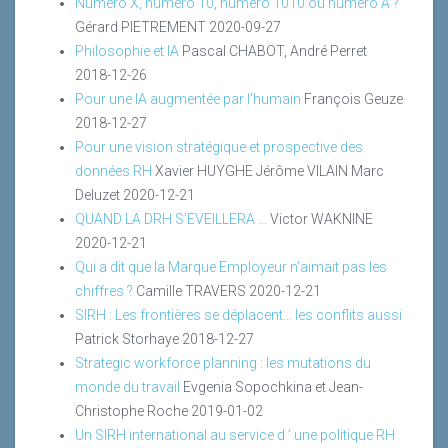
Numéro X, numéro 10, numéro 1010 ou numéro A ?
Gérard PIETREMENT
2020-09-27
Philosophie et IA
Pascal CHABOT, André Perret
2018-12-26
Pour une IA augmentée par l'humain
François Geuze
2018-12-27
Pour une vision stratégique et prospective des
données RH
Xavier HUYGHE Jérôme VILAIN Marc
Deluzet
2020-12-21
QUAND LA DRH S’EVEILLERA ...
Victor WAKNINE
2020-12-21
Qui a dit que la Marque Employeur n’aimait pas les
chiffres ?
Camille TRAVERS
2020-12-21
SIRH : Les frontières se déplacent... les conflits aussi
Patrick Storhaye
2018-12-27
Strategic workforce planning : les mutations du
monde du travail
Evgenia Sopochkina et Jean-
Christophe Roche
2019-01-02
Un SIRH international au service d ’ une politique RH