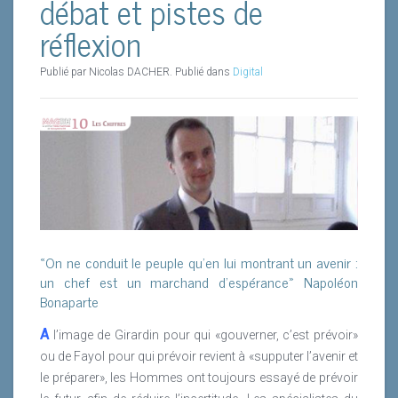
débat et pistes de
technologies pour organiser et d’aider les hommes et
réflexion
les femmes à grandir en faisant grandir leur
entreprise.
Publié par Nicolas DACHER. Publié dans
Digital
Non ! La DRH ne doit pas et ne sera pas soluble dans
le référentiel
. La DRH produit ce précipité, cet élément
non soluble qu’est le talent. Avec l’IA, elle peut
construire le potentiel plutôt que le référentiel…Et
provoquer « quotient réactionnel », qui pour filer la
métaphore chimique, voire alchimique, est la garantie
de l’équilibre de la solution-organisation.
La DRH prépare l’entreprise en qualifiant les talents en
«On ne conduit le peuple qu’en lui montrant un avenir :
leur donnant un cadre pour qu’ils s’épanouissent,
un chef est un marchand d’espérance» Napoléon
c’est-à-dire pour nous qu’ils soient mobiles, agiles,
Bonaparte
apprenant, pour qu’ils accompagnent ou qu’ils soient
à l’origine des bonnes transformations qui permettent
A
l’image de Girardin pour qui «gouverner, c’est prévoir»
à l’entreprise de s’adapter, se renouveler et perdurer.
ou de Fayol pour qui prévoir revient à «supputer l’avenir et
le préparer», les Hommes ont toujours essayé de prévoir