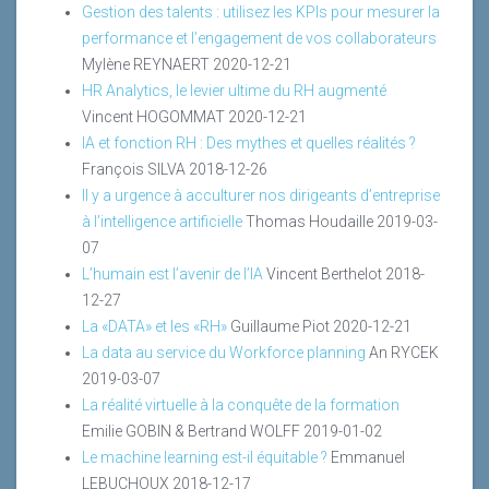
Gestion des talents : utilisez les KPIs pour mesurer la
performance et l’engagement de vos collaborateurs
Mylène REYNAERT
2020-12-21
HR Analytics, le levier ultime du RH augmenté
Vincent HOGOMMAT
2020-12-21
IA et fonction RH : Des mythes et quelles réalités ?
François SILVA
2018-12-26
Il y a urgence à acculturer nos dirigeants d’entreprise
à l’intelligence artificielle
Thomas Houdaille
2019-03-
07
L’humain est l’avenir de l’IA
Vincent Berthelot
2018-
12-27
La «DATA» et les «RH»
Guillaume Piot
2020-12-21
La data au service du Workforce planning
An RYCEK
2019-03-07
La réalité virtuelle à la conquête de la formation
Emilie GOBIN & Bertrand WOLFF
2019-01-02
Le machine learning est-il équitable ?
Emmanuel
LEBUCHOUX
2018-12-17