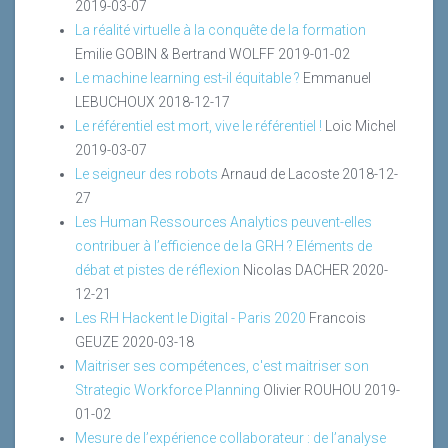
2019-03-07
La réalité virtuelle à la conquête de la formation
Emilie GOBIN & Bertrand WOLFF
2019-01-02
Le machine learning est-il équitable ?
Emmanuel
LEBUCHOUX
2018-12-17
Le référentiel est mort, vive le référentiel !
Loic Michel
2019-03-07
Le seigneur des robots
Arnaud de Lacoste
2018-12-
27
Les Human Ressources Analytics peuvent-elles
contribuer à l’efficience de la GRH ? Eléments de
débat et pistes de réflexion
Nicolas DACHER
2020-
12-21
Les RH Hackent le Digital - Paris 2020
Francois
GEUZE
2020-03-18
Maitriser ses compétences, c'est maitriser son
Strategic Workforce Planning
Olivier ROUHOU
2019-
01-02
Mesure de l’expérience collaborateur : de l’analyse