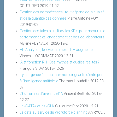
COUTURIER
2019-01-02
Gestion des compétences : tout dépend de la qualité
et de la quantité des données
Pierre Antoine ROY
2019-01-02
Gestion des talents : utilisez les KPIs pour mesurer la
performance et l’engagement de vos collaborateurs
Mylène REYNAERT
2020-12-21
HR Analytics, le levier ultime du RH augmenté
Vincent HOGOMMAT
2020-12-21
IA et fonction RH : Des mythes et quelles réalités ?
François SILVA
2018-12-26
Il y a urgence à acculturer nos dirigeants d’entreprise
à l’intelligence artificielle
Thomas Houdaille
2019-03-
07
L’humain est l’avenir de l’IA
Vincent Berthelot
2018-
12-27
La «DATA» et les «RH»
Guillaume Piot
2020-12-21
La data au service du Workforce planning
An RYCEK