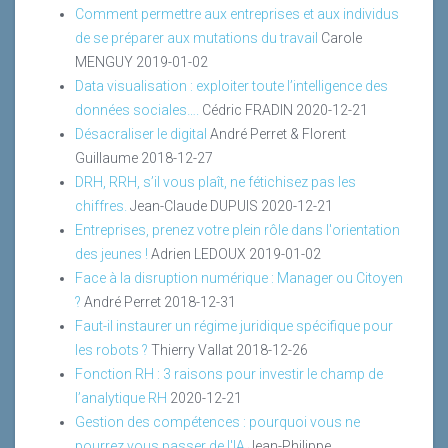
Comment permettre aux entreprises et aux individus
de se préparer aux mutations du travail
Carole
MENGUY
2019-01-02
Data visualisation : exploiter toute l’intelligence des
données sociales….
Cédric FRADIN
2020-12-21
Désacraliser le digital
André Perret & Florent
Guillaume
2018-12-27
DRH, RRH, s’il vous plaît, ne fétichisez pas les
chiffres.
Jean-Claude DUPUIS
2020-12-21
Entreprises, prenez votre plein rôle dans l'orientation
des jeunes !
Adrien LEDOUX
2019-01-02
Face à la disruption numérique : Manager ou Citoyen
?
André Perret
2018-12-31
Faut-il instaurer un régime juridique spécifique pour
les robots ?
Thierry Vallat
2018-12-26
Fonction RH : 3 raisons pour investir le champ de
l’analytique RH
2020-12-21
Gestion des compétences : pourquoi vous ne
pourrez vous passer de l'IA
Jean-Philippe