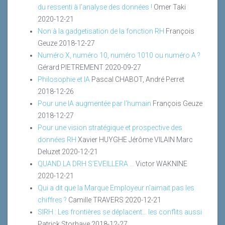
du ressenti à l’analyse des données !
Omer Taki
2020-12-21
Non à la gadgetisation de la fonction RH
François
Geuze
2018-12-27
Numéro X, numéro 10, numéro 1010 ou numéro A ?
Gérard PIETREMENT
2020-09-27
Philosophie et IA
Pascal CHABOT, André Perret
2018-12-26
Pour une IA augmentée par l'humain
François Geuze
2018-12-27
Pour une vision stratégique et prospective des
données RH
Xavier HUYGHE Jérôme VILAIN Marc
Deluzet
2020-12-21
QUAND LA DRH S’EVEILLERA ...
Victor WAKNINE
2020-12-21
Qui a dit que la Marque Employeur n’aimait pas les
chiffres ?
Camille TRAVERS
2020-12-21
SIRH : Les frontières se déplacent... les conflits aussi
Patrick Storhaye
2018-12-27