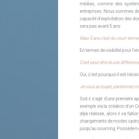
médias, comme des systèmes 
entreprises. Nous sommes dans 
capacité d’exploitation des don
sera pas avant 5 ans
Mais 5 ans c’est du court terme
En termes de visibilité pour l’e
C’est peut-être là une différenc
Lire la suite
Oui, c’est pourquoi il est néces
Je vous ai coupé, pardonnez-mo
Soit il s’agit d’une première
exemple via la création d’un 
déjà réalisée, alors il va fal
changements de modes opératoir
jusqu’au sourcing. Possède-t-o