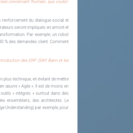
ises concernant l’humain, que voulez-
renforcement du dialogue social et
orateurs seront impliqués en amont et
transformation. Par exemple, un robot
 à 30 % des demandes client. Comment
ntroduction des ERP (SAP, Bann et les
n plus technique, en évitant de mettre
 œuvre « Agile ». Il est de moins en
outils « intégrés » surtout dans des
s ensembliers, des architectes. Le
ge Understanding) par exemple, pour