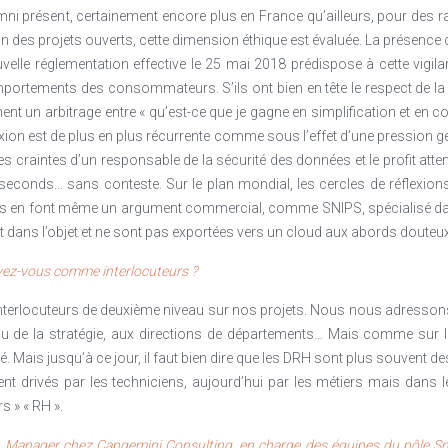
mni présent, certainement encore plus en France qu’ailleurs, pour des 
n des projets ouverts, cette dimension éthique est évaluée. La présence 
elle réglementation effective le 25 mai 2018 prédispose à cette vigila
mportements des consommateurs. S’ils ont bien en tête le respect de la
nt un arbitrage entre « qu’est-ce que je gagne en simplification et en con
xion est de plus en plus récurrente comme sous l’effet d’une pression gé
 les craintes d’un responsable de la sécurité des données et le profit atte
seconds… sans conteste. Sur le plan mondial, les cercles de réflexio
ses en font même un argument commercial, comme SNIPS, spécialisé dan
 dans l’objet et ne sont pas exportées vers un cloud aux abords douteux
avez-vous comme interlocuteurs ?
interlocuteurs de deuxième niveau sur nos projets. Nous nous adressons
ou de la stratégie, aux directions de départements… Mais comme sur la 
é. Mais jusqu’à ce jour, il faut bien dire que les DRH sont plus souvent de
nt drivés par les techniciens, aujourd’hui par les métiers mais dans 
s » « RH ».
, Manager chez Capgemini Consulting, en charge des équipes du pôle Sma