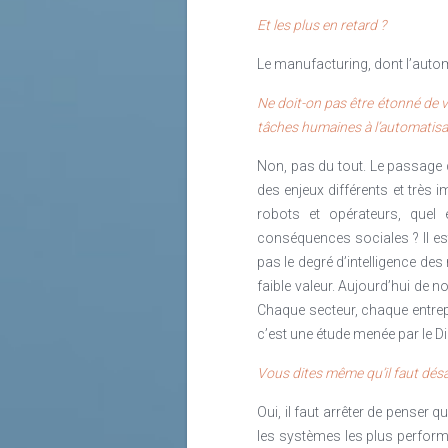
Le rôle des RH va ainsi plus loin 
Et les plus en retard ?
talents … en organisant les mobili
renouvelées.
Le manufacturing, dont l’autom
Remplacer le référentiel, ce n’est 
Ne doit-on pas être étonné de vo
l’expérience comme validations d
tâches humaines à l’automatisa
professionnels qui se plaignaient
Non, pas du tout. Le passage d
pouvaient accoucher… c’est vrai, si 
des enjeux différents et très i
pour les RH. Les outils IA impliqu
robots et opérateurs, quel
l’adaptation des vieux systèmes…. 
conséquences sociales ? Il es
travailler, d’intégrer les nouvelles
pas le degré d’intelligence des
Non ! La DRH ne doit pas et ne sera 
faible valeur. Aujourd’hui d
elle peut construire le potentiel p
Chaque secteur, chaque entrep
alchimique, est la garantie de l’équi
c’est une étude menée par le Di
La DRH prépare l’entreprise en qual
Vous dites même qu’il faut désac
mobiles, agiles, apprenant, pour qu
Oui, il faut arrêter de penser q
s’adapter, se renouveler et perdurer.
les systèmes les plus performa