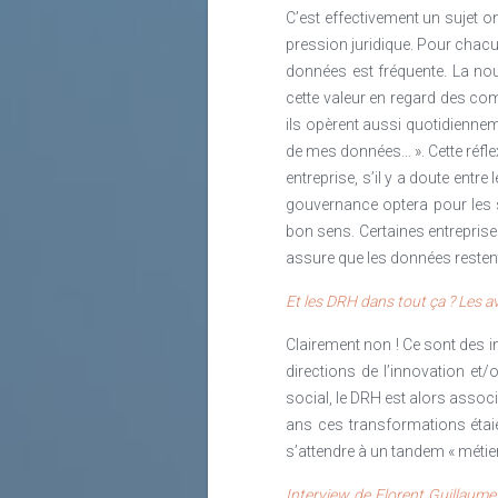
C’est effectivement un sujet o
pression juridique. Pour chacu
données est fréquente. La nouv
cette valeur en regard des co
ils opèrent aussi quotidienneme
de mes données… ». Cette réfle
entreprise, s’il y a doute entre
gouvernance optera pour les 
bon sens. Certaines entrepri
assure que les données restent
Et les DRH dans tout ça ? Les 
Clairement non ! Ce sont des 
directions de l’innovation et/
social, le DRH est alors associ
ans ces transformations étaie
s’attendre à un tandem « métier
Interview de Florent Guillaume