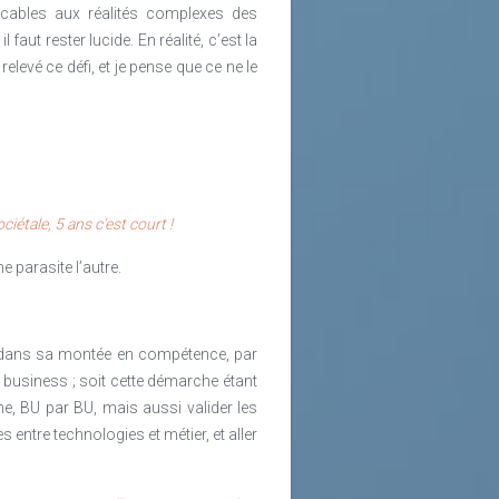
icables aux réalités complexes des
ut rester lucide. En réalité, c’est la
elevé ce défi, et je pense que ce ne le
iétale, 5 ans c’est court !
e parasite l’autre.
er dans sa montée en compétence, par
 business ; soit cette démarche étant
he, BU par BU, mais aussi valider les
ntre technologies et métier, et aller