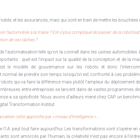
que la collecte et le référencement des compétences : elles permetten
tés nécessaires pour qu’ils se confrontent, résolvent et se révèlent da
obile, et les assurances, mais qui sont en train de mettre les bouchées
pas renoncer au contrôle, c’est se donner des latitudes de changement vér
ir l’automobile à la traine ? Est-il plus compliqué de passer de la robotisati
e la performance. Dernièrement je me trouvais dans une des grands 
tion de ces tâches ?
 de ce que pouvaient être les outils IA, de quels monstres en termes
e l’automatisation telle qu’on la connaît dans les usines automobiles à 
nous continuons à garder nos filtres et nos process, les outils de l’IA n
mportants : quel est l’impact sur la qualité de la conception et de la mai
ent un changement de paradigme, et c’est dans ce changement qu’ils révè
 est le modèle de gouvernance sur les robots et donc l’interco
Les entreprises comptent plus que jamais sur leur DRH pour être les ini
t normal de prendre son temps lorsqu’on est confronté à ces probléma
 technologies pour organiser et d’aider les hommes et les femmes à grandir
 robots qui va faire la différence mais plutôt l’ampleur du déploiement d
pas soluble dans le référentiel
. La DRH produit ce précipité, cet élément n
e nombreuses entre entreprises se lancent dans de vastes programmes 
lutôt que le référentiel…Et provoquer « quotient réactionnel », qui pou
rise a sa spécificité. Nous avons d’ailleurs mené chez CAP un benchmar
libre de la solution-organisation.
gital Transformation Institut.
ifiant les talents en leur donnant un cadre pour qu’ils s’épanouissent, 
raliser cette approche par « niveau d’intelligence » …
’ils accompagnent ou qu’ils soient à l’origine des bonnes transformati
ue l’I.A. peut tout faire aujourd’hui. Les transformations vont s’opérer en
nts sont amorcés par l’humain, la créativité n’est pas encore à l’ordre 