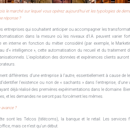
gmes : le référentiel ne donne pas moins l’ensemble des compétences r
s et de l’entreprise. La messe est donc dite ! Le référentiel pourrait b
ois le marché sur lequel vous opérez aujourd’hui et les typologies de deman
ne réponse ?
entiel dans un contexte où ce qui est attendu des collaborateurs évol
 entreprises qui souhaitent anticiper ou accompagner les transformation
ns en moyenne les entreprises ? C’en est presque intenable tant il faut d
tomatisation dans la mesure où les niveaux d’I.A. peuvent varier fort
tiers d’importance à gérer allant du recrutement à l’expérience collabor
en interne en fonction du métier considéré (par exemple, le Marketin
eau d’« intelligence », cette automatisation du recueil et du traitemen
estion « pratique » du référentiel du fait de l’impermanence de ce qu
isationnels. L’exploitation des données et expériences clients auront 
 lié au parcours et à la motivation du collaborateur. Le Talent a ceci de 
orateurs.
onction du candidat dans le cadre de la mission.
t différentes d’une entreprise à l’autre, essentiellement à cause de leu
ompétences, il apparait aujourd’hui comme étant de plus en plus un pari
’identifier l’existence ou non de « sachants » dans l’entreprise, d’une v
antiraient une meilleure prédictibilité des réalisations futures.
 ayant déjà réalisé des premières expérimentations dans le domaine. Bien
tre ADN les Talents plutôt que les seules compétences, l’homme ou la f
res, et les demandes ne seront pas forcément les mêmes.
 du principe que la solution viendrait du collaborateur lui-même… pa
n avance ?
rs propres collaborateurs actifs sur la valorisation de leurs atouts…. Et p
nt constituer un ensemble cohérent et intelligible de l’ensemble d
te sont les Telcos (télécoms), la banque et le retail. Les services f
jection en tant que Talent.
ffice, mais ce n’est qu’un début.