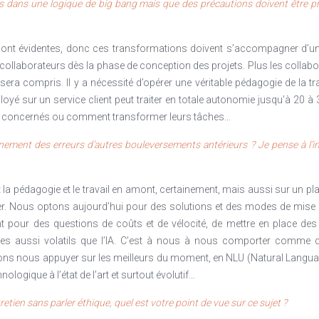
as dans une logique de big bang mais que des précautions doivent être pr
nt évidentes, donc ces transformations doivent s’accompagner d’un 
 collaborateurs dès la phase de conception des projets. Plus les collab
sera compris. Il y a nécessité d’opérer une véritable pédagogie de la 
loyé sur un service client peut traiter en totale autonomie jusqu’à 20
TP concernés ou comment transformer leurs tâches…
gnement des erreurs d’autres bouleversements antérieurs ? Je pense à l’i
 la pédagogie et le travail en amont, certainement, mais aussi sur un pla
. Nous optons aujourd’hui pour des solutions et des modes de mise en
 pour des questions de coûts et de vélocité, de mettre en place des 
es aussi volatils que l’IA. C’est à nous à nous comporter comme de
ns nous appuyer sur les meilleurs du moment, en NLU (Natural Langua
logique à l’état de l’art et surtout évolutif…
etien sans parler éthique, quel est votre point de vue sur ce sujet ?