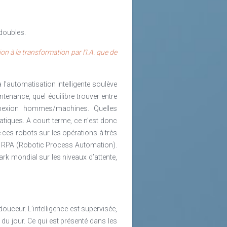
t aux collaborateurs de devenir des
ns des expériences professionnelles
 doubles.
itables et introduire la mobilité et
on à la transformation par l’I.A. que de
messes RH et j’entendais certains
 de processus et organisations ils
l’automatisation intelligente soulève
e peuvent rien de sensé et d’efficace
ntenance, quel équilibre trouver entre
lent leur plein potentiel, pas dans
nnexion hommes/machines. Quelles
tiateurs de cette nouvelle façon de
tiques. A court terme, ce n’est donc
 en faisant grandir leur entreprise.
e ces robots sur les opérations à très
on soluble qu’est le talent. Avec l’IA,
de RPA (Robotic Process Automation).
r filer la métaphore chimique, voire
k mondial sur les niveaux d’attente,
c’est-à-dire pour nous qu’ils soient
ons qui permettent à l’entreprise de
 douceur. L’intelligence est supervisée,
du jour. Ce qui est présenté dans les