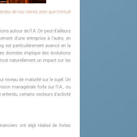
equises sensées faire face à toutes
ien apparaître comme l’ultime rempart
des de vos clients, bien que l’intitulé
ue en fonction des transformations
s autour de l’I.A. On peut d’ailleurs
’énergie et d’adaptabilité, alors que
ement d’une entreprise à l’autre, en
ateur.
g est particulièrement avancé en la
t des données implique des évolutions
i est attendu, la notion de Talent,
tout naturellement un impact sur les
fondamental qu’il s’adapte, qu’il est
r niveau de maturité sur le sujet. Un
 sur l'avenir grâce à des paramètres
ision managériale forte sur l’I.A., ou
 entendu, certains secteurs d’activité
emme plutôt que le référentiel, cela
r conséquent qu’il était nécessaire
our cela, fournir des outils d’IA aux
e leurs compétences, expertises et
inanciers ont déjà réalisé de fortes