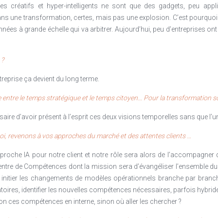
créatifs et hyper-intelligents ne sont que des gadgets, peu appl
une transformation, certes, mais pas une explosion. C’est pourquoi il fa
nées à grande échelle qui va arbitrer. Aujourd’hui, peu d’entreprises ont r
 ?
ntreprise ça devient du long terme.
e entre le temps stratégique et le temps citoyen… Pour la transformation soc
saire d’avoir présent à l’esprit ces deux visions temporelles sans que l’un
i, revenons à vos approches du marché et des attentes clients …
 approche IA pour notre client et notre rôle sera alors de l’accompagn
Centre de Compétences dont la mission sera d’évangéliser l’ensemble du
loir initier les changements de modèles opérationnels branche par branc
es, identifier les nouvelles compétences nécessaires, parfois hybrides e
n ces compétences en interne, sinon où aller les chercher ?