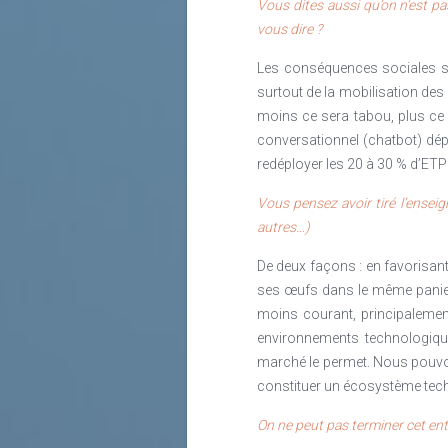
Vous dites aussi qu’on n’est p
vous dire ?
Les conséquences sociales so
surtout de la mobilisation des
moins ce sera tabou, plus ce 
conversationnel (chatbot) dép
redéployer les 20 à 30 % d’E
Vous pensez avoir tiré l’ensei
autres…)
De deux façons : en favorisant
ses œufs dans le même panier
moins courant, principalement
environnements technologiqu
marché le permet. Nous pouvo
constituer un écosystème techno
On ne peut pas terminer cet entr