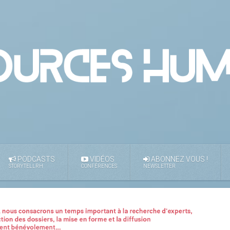
PODCASTS
VIDÉOS
ABONNEZ VOUS !
STORYTELLRH
CONFÉRENCES
NEWSLETTER