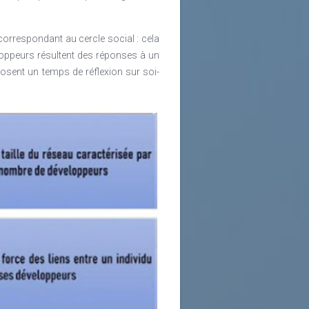
correspondant au cercle social : cela
eloppeurs résultent des réponses à un
posent un temps de réflexion sur soi-