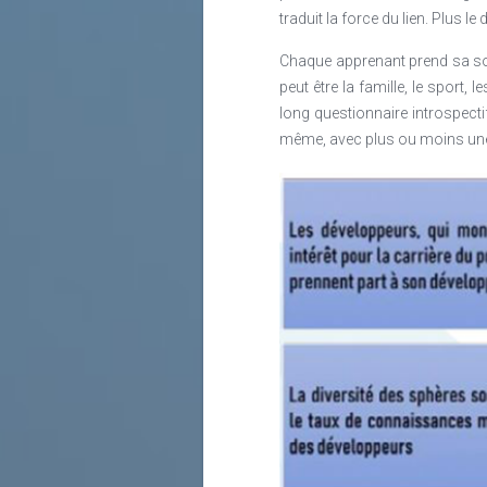
traduit la force du lien. Plus l
Chaque apprenant prend sa sour
peut être la famille, le sport
long questionnaire introspect
même, avec plus ou moins une 