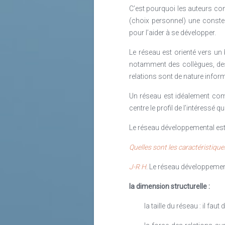
C’est pourquoi les auteurs cons
(choix personnel) une constel
pour l’aider à se développer.
Le réseau est orienté vers un 
notamment des collègues, des
relations sont de nature infor
Un réseau est idéalement com
centre le profil de l’intéressé 
Le réseau développemental est 
Quelles sont les caractéristique
J-R H
. Le réseau développemen
la dimension structurelle :
la taille du réseau : il f