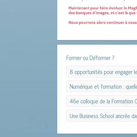
Former ou Déformer ?
8 opportunités pour engager le
8 opportunités pour engager le
Numérique et formation : quell
Numérique et formation : quelle
46e colloque de la Formation Co
46e colloque de la Formation Co
Une Business School ancrée dans
Une Business School ancrée dans