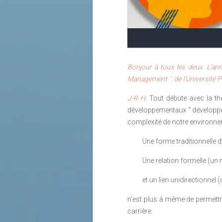
Il y a dans cette anecdote, deux rem
Lire la suite
Lire la suite
Bonjour à tous les deux. L’an
Management ", de l’Université P
J-R H
. Tout débute avec la t
développementaux " développée
complexité de notre environnem
Une forme traditionnelle d
Une relation formelle (un 
et un lien unidirectionnel
n’est plus à même de permettre
carrière.