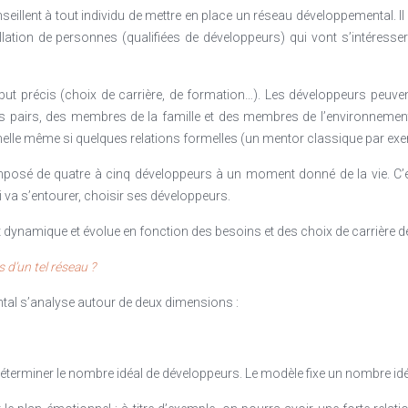
eillent à tout individu de mettre en place un réseau développemental. Il 
lation de personnes (qualifiées de développeurs) qui vont s’intéress
but précis (choix de carrière, de formation…). Les développeurs peuven
 pairs, des membres de la famille et des membres de l’environnement
melle même si quelques relations formelles (un mentor classique par ex
posé de quatre à cinq développeurs à un moment donné de la vie. C’
qui va s’entourer, choisir ses développeurs.
dynamique et évolue en fonction des besoins et des choix de carrière de 
s d’un tel réseau ?
tal s’analyse autour de deux dimensions :
aut déterminer le nombre idéal de développeurs. Le modèle fixe un nombre id