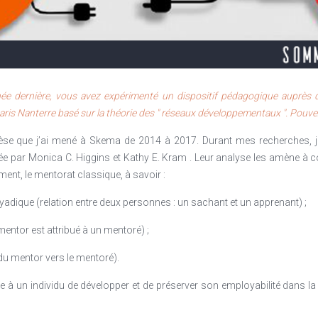
arques qui peuvent éclairer le débat sur le numérique et l’apprentissage :
née dernière, vous avez expérimenté un dispositif pédagogique auprès 
aris Nanterre basé sur la théorie des " réseaux développementaux ". Pouve
hèse que j’ai mené à Skema de 2014 à 2017. Durant mes recherches, j
 par Monica C. Higgins et Kathy E. Kram . Leur analyse les amène à con
ent, le mentorat classique, à savoir :
yadique (relation entre deux personnes : un sachant et un apprenant) ;
mentor est attribué à un mentoré) ;
 (du mentor vers le mentoré).
 à un individu de développer et de préserver son employabilité dans la d