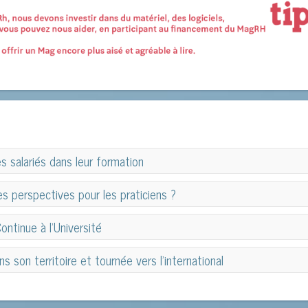
s salariés dans leur formation
s salariés dans leur formation
es perspectives pour les praticiens ?
s perspectives pour les praticiens ?
ntinue à l'Université
ntinue à l'Université
 son territoire et tournée vers l'international
 son territoire et tournée vers l'international