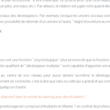
r le plan émotionnel : à titre d’exemple, on pourra avoir une forte rela
n père, une sœur, etc.). Par ailleurs, la relation est jugée riche quand elle 
sociaux des développeurs. Par exemple, lorsque les univers sociaux sont 
ec possibilité de rebondir d’un univers à l’autre, " degré d’ouverture au m
 :
urs ont une fonction " psychologique " plus prononcée que la fonction 
es qualifient de " développeur multiplex " sont capables d’apporter une 
est au centre de son réseau peut aussi devenir lui-même le développ
ment se connecter, c’est-à-dire que celui ou celle qui a grandi et qui c
quelqu’un d’autre.
ispositif dans le monde du learning avec des étudiants ?
’apprentissage est composé d’étudiants en Master 1 en contrat de profes