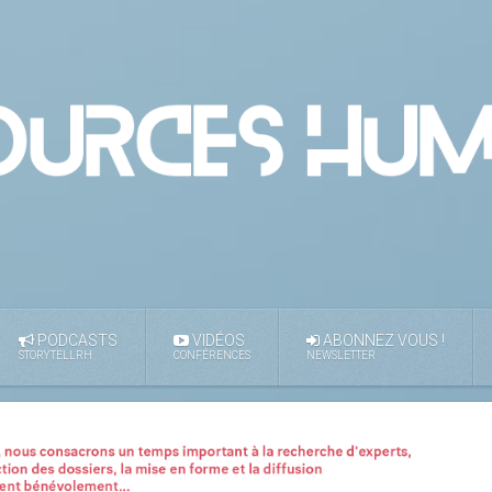
PODCASTS
VIDÉOS
ABONNEZ VOUS !
STORYTELLRH
CONFÉRENCES
NEWSLETTER