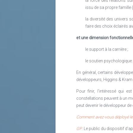
la force des relations su
issu de sa propre famille (u
la diversité des univers 
faire des choix éclairés av
et une dimension fonctionnelle
le support à la carrière ;
le soutien psychologique.
En général, certains développe
développeurs, Higgins & Kram l
Pour finir, l’intéressé qui 
constellations peuvent à un mo
peut devenir le développeur de 
Comment avez-vous déployé le d
GP
. Le public du dispositif d