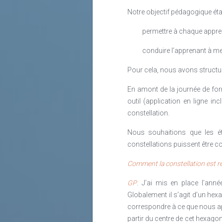
Notre objectif pédagogique étai
permettre à chaque appren
conduire l’apprenant à me
Pour cela, nous avons structu
En amont de la journée de for
outil (application en ligne in
constellation.
Nous souhaitions que les ét
constellations puissent être c
Comment la constellation est r
GP
. J’ai mis en place l’ann
Globalement il s’agit d’un hex
correspondre à ce que nous app
partir du centre de cet hexago