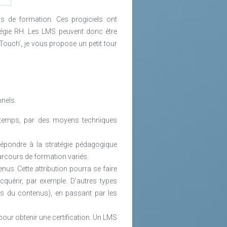
ce.
s de formation. Ces progiciels ont
 dernières années. Aujourd’hui, nous
tégie RH. Les LMS peuvent donc être
aelstrom réglementaire, du contexte
ouch’, je vous propose un petit tour
nnels.
e temps, par des moyens techniques
répondre à la stratégie pédagogique
rcours de formation variés.
nus. Cette attribution pourra se faire
 acquérir, par exemple. D’autres types
rts du contenus), en passant par les
pour obtenir une certification. Un LMS