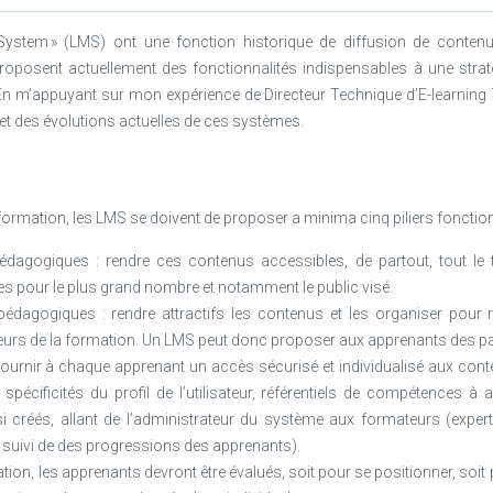
us sommes un acteur de 1er rang de l’assurance de personnes en Fran
ystem » (LMS) ont une fonction historique de diffusion de contenu
groupe est le fruit de différents rapprochements opérés au cours des dix
roposent actuellement des fonctionnalités indispensables à une stra
 importante de tous nos métiers du fait de la révolution digitale, du m
En m’appuyant sur mon expérience de Directeur Technique d’E-learning T
tifs et de l’arrivée de nouveaux concurrents.
et des évolutions actuelles de ces systèmes.
squettes :
adres Dirigeants du groupe ;
ormation, les LMS se doivent de proposer a minima cinq piliers fonctio
ement professionnel.
 de la DRH
édagogiques : rendre ces contenus accessibles, de partout, tout l
es pour le plus grand nombre et notamment le public visé.
édagogiques : rendre attractifs les contenus et les organiser pour 
eurs de la formation. Un LMS peut donc proposer aux apprenants des pa
 fournir à chaque apprenant un accès sécurisé et individualisé aux conte
: spécificités du profil de l’utilisateur, référentiels de compétences à
ssi créés, allant de l’administrateur du système aux formateurs (expe
 suivi de des progressions des apprenants).
tion, les apprenants devront être évalués, soit pour se positionner, soit 