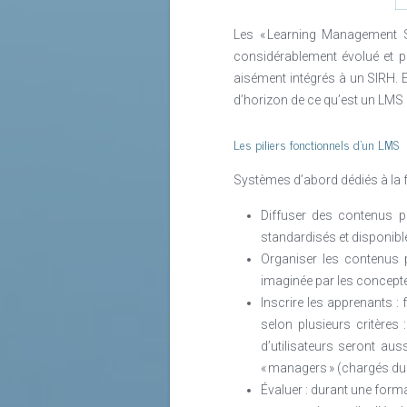
accompagne 1 entreprise sur 4. No
Les « Learning Management S
Dans sa configuration actuelle, le 
considérablement évolué et p
vivons une phase de transformation
aisément intégrés à un SIRH. 
de taux durablement bas, voire néga
d’horizon de ce qu’est un LMS 
En ce qui me concerne, j’ai trois ca
Les piliers fonctionnels d’un LMS
J’accompagne le top 200 des C
Systèmes d’abord dédiés à la f
je suis en charge du développ
Je suis HRBP pour les équipes
Diffuser des contenus p
standardisés et disponibl
Lire la suite
Organiser les contenus p
imaginée par les concept
Inscrire les apprenants :
selon plusieurs critères 
d’utilisateurs seront au
« managers » (chargés du
Évaluer : durant une forma