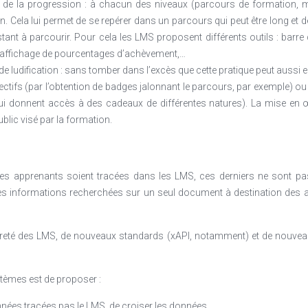
de la progression : à chacun des niveaux (parcours de formation, modu
 Cela lui permet de se repérer dans un parcours qui peut être long et de
tant à parcourir. Pour cela les LMS proposent différents outils : barre 
, affichage de pourcentages d’achèvement,…
e ludification : sans tomber dans l’excès que cette pratique peut aussi en
jectifs (par l’obtention de badges jalonnant le parcours, par exemple) ou 
qui donnent accès à des cadeaux de différentes natures). La mise en œ
ublic visé par la formation.
des apprenants soient tracées dans les LMS, ces derniers ne sont pas
 des informations recherchées sur un seul document à destination des 
auvreté des LMS, de nouveaux standards (xAPI, notamment) et de nouve
stèmes est de proposer :
nées tracées pas le LMS, de croiser les données,