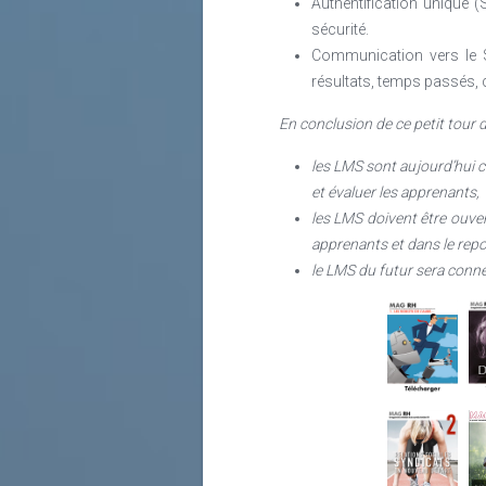
Authentification unique (
sécurité.
Communication vers le S
résultats, temps passés
En conclusion de ce petit tour 
les LMS sont aujourd’hui c
et évaluer les apprenants,
les LMS doivent être ouver
apprenants et dans le repo
le LMS du futur sera conn