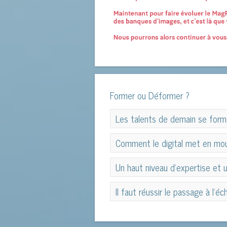
Former ou Déformer ?
Les talents de demain se forme
Les talents de demain se forme
Comment le digital met en mo
Comment le digital met en mo
Un haut niveau d'expertise et 
Un haut niveau d'expertise et 
Il faut réussir le passage à l'éch
Il faut réussir le passage à l'éch