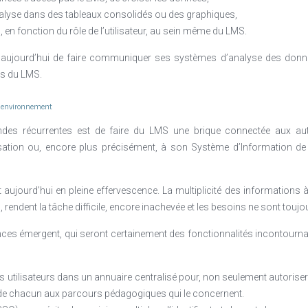
analyse dans des tableaux consolidés ou des graphiques,
, en fonction du rôle de l’utilisateur, au sein même du LMS.
e aujourd’hui de faire communiquer ses systèmes d’analyse des donné
rs du LMS.
r environnement
des récurrentes est de faire du LMS une brique connectée aux aut
nisation ou, encore plus précisément, à son Système d’Information 
t aujourd’hui en pleine effervescence. La multiplicité des informations à 
, rendent la tâche difficile, encore inachevée et les besoins ne sont tou
nces émergent, qui seront certainement des fonctionnalités incontourna
 utilisateurs dans un annuaire centralisé pour, non seulement autorise
n de chacun aux parcours pédagogiques qui le concernent.