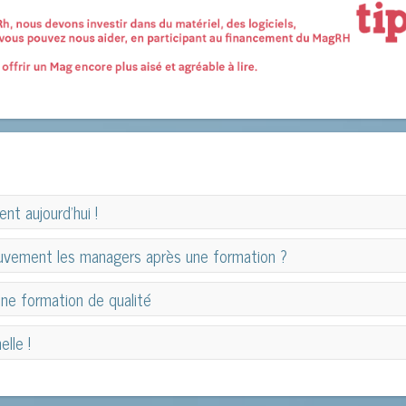
nt aujourd’hui !
nt aujourd’hui !
uvement les managers après une formation ?
uvement les managers après une formation ?
une formation de qualité
une formation de qualité
elle !
elle !