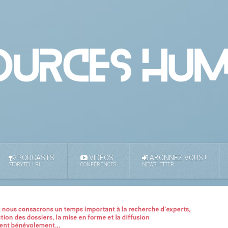
PODCASTS
VIDÉOS
ABONNEZ VOUS !
STORYTELLRH
CONFÉRENCES
NEWSLETTER