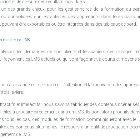
ation et de mesure des résultats individuels.
: un des grands enjeux, pour les gestionnaires de la formation au sei
es ou consolidées sur les activités des apprenants dans leurs parco
, pouvant être exportables ou être intégrées dans des tableaux de bord.
en matière de LMS
nalysant les demandes de nos clients et les cahiers des charges ré
i façonnent les LMS actuels ou qui vont façonner, à courts et moyens te
tion à distance est de maintenir l’attention et la motivation des apprenan
trois leviers.
actifs et interactifs : nous savons fabriquer des contenus scénarisés, m
iciles à produire directement dans un LMS. Ils sont alors produits dans 
Dans tous les cas, ces modules de formation communiqueront avec le 
tre ces contenus plus riches, le recours à un outil de production extern
ngement de LMS.