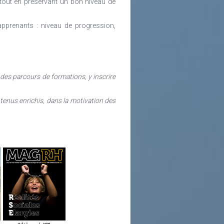
, tout en préservant un bon niveau de
apprenants : niveau de progression,
 des parcours de formations, y inscrire
ntenus enrichis, dans la motivation des