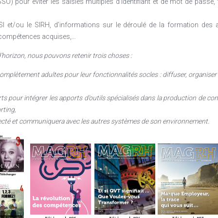
SSO) pour éviter les saisies multiples d’identifiant et de mot de passe
I et/ou le SIRH, d’informations sur le déroulé de la formation des 
, compétences acquises,…
d’horizon, nous pouvons retenir trois choses :
omplètement adultes pour leur fonctionnalités socles : diffuser, organiser
ts pour intégrer les apports d’outils spécialisés dans la production de co
rting,
ecté et communiquera avec les autres systèmes de son environnement.