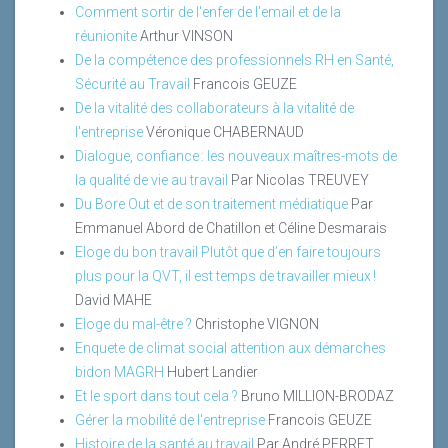
Comment sortir de l'enfer de l'email et de la
réunionite
Arthur VINSON
De la compétence des professionnels RH en Santé,
Sécurité au Travail
Francois GEUZE
De la vitalité des collaborateurs à la vitalité de
l'entreprise
Véronique CHABERNAUD
Dialogue, confiance : les nouveaux maîtres-mots de
la qualité de vie au travail
Par Nicolas TREUVEY
Du Bore Out et de son traitement médiatique
Par
Emmanuel Abord de Chatillon et Céline Desmarais
Eloge du bon travail Plutôt que d’en faire toujours
plus pour la QVT, il est temps de travailler mieux !
David MAHE
Eloge du mal-être ?
Christophe VIGNON
Enquete de climat social attention aux démarches
bidon MAGRH
Hubert Landier
Et le sport dans tout cela ?
Bruno MILLION-BRODAZ
Gérer la mobilité de l'entreprise
Francois GEUZE
Histoire de la santé au travail
Par André PERRET