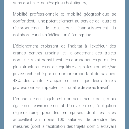
sans doute de manière plus « holistique » ;
yoga, ateliers de sophrologie…).Il serait bien
dix préventeurs dans les métiers. J’anime également
également de l’envisager aussi par une analyse de
en transverse une vingtaine d’Assistantes sociales.
Mobilité professionnelle et mobilité géographique se
l’activité, du sens du travail, des postures, des
Enfin j’ai en charge la Qualité de Vie au Travail où là
confondent, l’une potentiellement au service de l’autre et
attitudes, des comportements. J’aurais l’occasion,
encore je coordonne une équipe de conseillers QVT.
réciproquement, le tout pour l’épanouissement du
avec Caroline Ruiler qui collabore avec moi à un
collaborateur et sa fidélisation à l’entreprise.
nouvel ouvrage sur le sujet de la bienveillance au
travail, de vous en détailler certains éléments, lors de
L’éloignement croissant de l’habitat à l’extérieur des
sa sortie en
fin 2019.
grands centres urbains, et l’allongement des trajets
domicile-travail constituent des composantes parmi
les
Lire la suite
Lire la suite
plus structurantes de cet équilibre vie professionnelle /vie
privée recherché par un nombre important de salariés.
43% des actifs Français estiment que leurs trajets
1
professionnels impactent leur qualité de vie au travail
.
L’impact de ces trajets est non seulement social, mais
également environnemental. Preuve en est, l’obligation
règlementaire, pour les entreprises dont les sites
accueillent au moins 100 salariés, de prendre des
mesures (dont la facilitation des trajets domicile-travail)