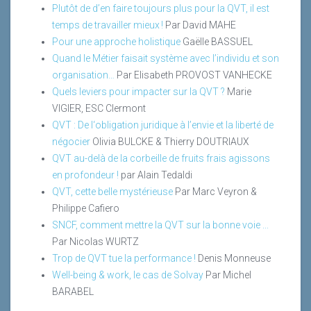
Plutôt de d’en faire toujours plus pour la QVT, il est
temps de travailler mieux !
Par David MAHE
Pour une approche holistique
Gaëlle BASSUEL
Quand le Métier faisait système avec l’individu et son
organisation…
Par Elisabeth PROVOST VANHECKE
Quels leviers pour impacter sur la QVT ?
Marie
VIGIER, ESC Clermont
QVT : De l‘obligation juridique à l’envie et la liberté de
négocier
Olivia BULCKE & Thierry DOUTRIAUX
QVT au-delà de la corbeille de fruits frais agissons
en profondeur !
par Alain Tedaldi
QVT, cette belle mystérieuse
Par Marc Veyron &
Philippe Cafiero
SNCF, comment mettre la QVT sur la bonne voie ...
Par Nicolas WURTZ
Trop de QVT tue la performance !
Denis Monneuse
Well-being & work, le cas de Solvay
Par Michel
BARABEL