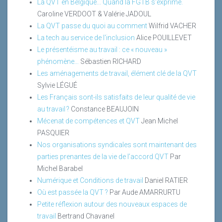
La QVT en Belgique... Quand la FGTB s'exprime.
Caroline VERDOOT & Valérie JADOUL
La QVT passe du quoi au comment
Wilfrid VACHER
La tech au service de l'inclusion
Alice POUILLEVET
Le présentéisme au travail : ce « nouveau »
phénomène…
Sébastien RICHARD
Les aménagements de travail, élément clé de la QVT
Sylvie LÉGUÉ
Les Français sont-ils satisfaits de leur qualité de vie
au travail ?
Constance BEAUJOIN
Mécenat de compétences et QVT
Jean Michel
PASQUIER
Nos organisations syndicales sont maintenant des
parties prenantes de la vie de l’accord QVT
Par
Michel Barabel
Numérique et Conditions de travail
Daniel RATIER
Où est passée la QVT ?
Par Aude AMARRURTU
Petite réflexion autour des nouveaux espaces de
travail
Bertrand Chavanel