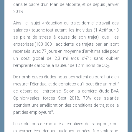
dans le cadre d’un Plan de Mobilité, et ce depuis janvier
2018.
Ainsi le
sujet « réduction du trajet domicile-travail des
salariés » touche tout autant
les individus (1 Actif sur 3
se plaint de stress à cause de son trajet), que
les
entreprises (100 000
accidents de trajets par an sont
recensés
avec 77 jours en moyenne d’arrêt maladie pour
2
un coût global de 2,3 milliards d’€
; sans oublier
l’empreinte carbone, à hauteur de 12 millions de CO
.
2
De nombreuses études nous permettent aujourd’hui d’en
mesurer l’étendue. et de constater qu’il peut être un motif
de départ de l’entreprise. Selon la dernière étude BVA
Opinion/sales forces Sept 2018, 73% des salariés
attendent une amélioration des conditions de trajet de la
3
part des employeurs
.
Les solutions de mobilité alternatives de transport, sont
expérimentées depuis quelques années (co-voiturage,