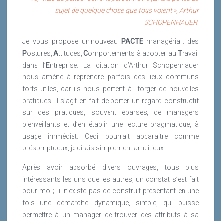
sujet de quelque chose que tous voient »,
Arthur
SCHOPENHAUER
Je vous propose un nouveau
PACTE
managérial : des
P
ostures,
A
ttitudes,
C
omportements à adopter au
T
ravail
dans l’
E
ntreprise. La citation d’Arthur Schopenhauer
nous amène à reprendre parfois des lieux communs
forts utiles, car ils nous portent à
forger de nouvelles
pratiques. Il s’agit en fait de porter un regard constructif
sur des pratiques, souvent éparses, de managers
bienveillants et d’en établir une lecture pragmatique, à
usage immédiat. Ceci pourrait apparaitre comme
présomptueux, je dirais simplement ambitieux.
Après avoir absorbé divers ouvrages, tous plus
intéressants les uns que les autres, un constat s’est fait
pour moi ;
il n’existe pas de construit présentant en une
fois une démarche dynamique, simple, qui puisse
permettre à un manager de trouver des attributs à sa