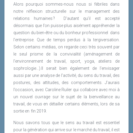
Alors pourquoi sommes-nous nous si fébriles dans
Enfin j’ai en charge la Qualité de Vie au Travail où là
notre réflexion structurelle sur le management des
encore je coordonne une équipe de conseillers QVT.
relations humaines ?
D’autant qu’il est accepté
désormais que l’on puisse plus aisément appréhender la
question du bien-être ou du bonheur professionnel
dans
l’entreprise. Que de temps perdus à la tergiversation.
Selon certains médias, on regarde ceci très souvent par
Lire la suite
le seul prisme de la convivialité (aménagement de
l’environnement de travail, sport, yoga, ateliers de
sophrologie…).Il serait bien également de l’envisager
aussi par une analyse de l’activité, du sens du travail, des
postures, des attitudes, des comportements. J’aurais
l’occasion, avec Caroline Ruiler qui collabore avec moi à
un nouvel ouvrage sur le sujet de la bienveillance au
travail, de vous en détailler certains éléments, lors de sa
sortie en
fin 2019.
Nous savons tous que le sens au travail est essentiel
pour la génération qui arrive sur le marché du travail, il est