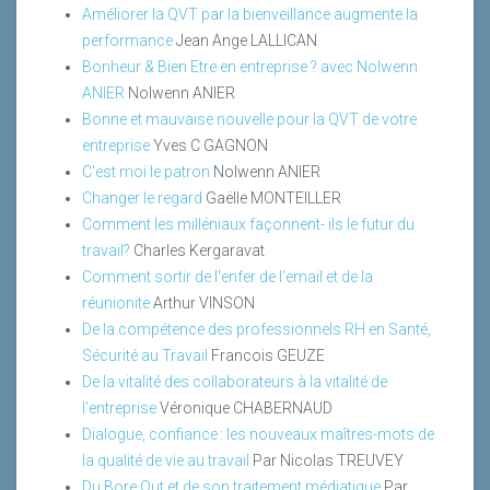
Améliorer la QVT par la bienveillance augmente la
performance
Jean Ange LALLICAN
Bonheur & Bien Etre en entreprise ? avec Nolwenn
ANIER
Nolwenn ANIER
Bonne et mauvaise nouvelle pour la QVT de votre
entreprise
Yves C GAGNON
C'est moi le patron
Nolwenn ANIER
Changer le regard
Gaëlle MONTEILLER
Comment les milléniaux façonnent- ils le futur du
travail?
Charles Kergaravat
Comment sortir de l'enfer de l'email et de la
réunionite
Arthur VINSON
De la compétence des professionnels RH en Santé,
Sécurité au Travail
Francois GEUZE
De la vitalité des collaborateurs à la vitalité de
l'entreprise
Véronique CHABERNAUD
Dialogue, confiance : les nouveaux maîtres-mots de
la qualité de vie au travail
Par Nicolas TREUVEY
Du Bore Out et de son traitement médiatique
Par