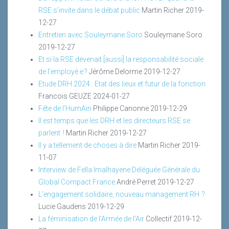
RSE s’invite dans le débat public
Martin Richer
2019-
12-27
Entretien avec Souleymane Soro
Souleymane Soro
2019-12-27
Et si la RSE devenait [aussi] la responsabilité sociale
de l’employé.e ?
Jérôme Delorme
2019-12-27
Etude DRH 2024 : Etat des lieux et futur de la fonction
Francois GEUZE
2024-01-27
Fête de l’HumAin
Philippe Canonne
2019-12-29
Il est temps que les DRH et les directeurs RSE se
parlent !
Martin Richer
2019-12-27
Il y a tellement de choses à dire
Martin Richer
2019-
11-07
Interview de Fella Imalhayene Déléguée Générale du
Global Compact France
André Perret
2019-12-27
L’engagement solidaire, nouveau management RH ?
Lucie Gaudens
2019-12-29
La féminisation de l’Armée de l’Air
Collectif
2019-12-