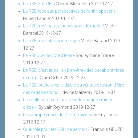
La RSE et la CFTC
Cécile Blondelon
2019-12-27
La RSE face aux perspectives de l’anthropocène
Hubert Landier
2019-11-07
La RSE n’est pas un accessoire de mode !
Michel
Barabel
2019-12-27
La RSE n’est plus cosmétique
Michel Barabel
2019-
12-27
La RSE vue de Côte d’Ivoire
Souleymane Traoré
2019-12-27
La RSE, c’est aussi le « bien-être » des collaboratrices
(teurs)…
Clara Getzel
2019-12-27
La RSE, pacte avec le diable ou véritable raison d’être
des organisations
Lidwine Maizeray
2019-11-07
Les collaborateurs au cœur de chaque « raison
d’être » !
Sylvain Reymond
2019-12-27
Les compétences du 21 ème siècle
Jeremy Larmi
2018-12-17
Quel rôle pour les DRH de demain ?
Francois GEUZE
2024-03-02