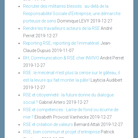
Recruter des militaires blessés : au-delà de la
Responsabilité Sociale d’Entreprise, une démarche
porteuse de sens
Dominique LEVY
2019-12-27
Rendre les travailleurs acteurs de la RSE
André
Perret
2019-12-27
Reporting RSE, reporting de l’immatériel.
Jean-
Claude Dupuis
2019-11-07
RH, Communication & RSE cher INVIVO
André Perret
2019-12-27
RSE : le mécénat n’est plus la cerise sur le gâteau, il
est la levure qui fait monter la pâte !
Layticia Audibert
2019-12-27
RSE et citoyenneté : la future donne du dialogue
social ?
Gabriel Artero
2019-12-27
RSE et compétences : Lame de fond ou écume de
mer ?
Elisabeth Provost Vanhecke
2019-12-27
RSE et création de valeurs
Bernard Attali
2019-12-27
RSE, bien commun et projet d’entreprise
Patrick