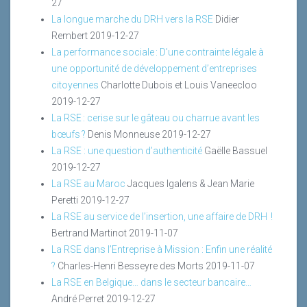
27
La longue marche du DRH vers la RSE
Didier
Rembert
2019-12-27
La performance sociale : D’une contrainte légale à
une opportunité de développement d’entreprises
citoyennes
Charlotte Dubois et Louis Vaneecloo
2019-12-27
La RSE : cerise sur le gâteau ou charrue avant les
bœufs ?
Denis Monneuse
2019-12-27
La RSE : une question d’authenticité
Gaëlle Bassuel
2019-12-27
La RSE au Maroc
Jacques Igalens & Jean Marie
Peretti
2019-12-27
La RSE au service de l’insertion, une affaire de DRH !
Bertrand Martinot
2019-11-07
La RSE dans l’Entreprise à Mission : Enfin une réalité
?
Charles-Henri Besseyre des Morts
2019-11-07
La RSE en Belgique… dans le secteur bancaire…
André Perret
2019-12-27