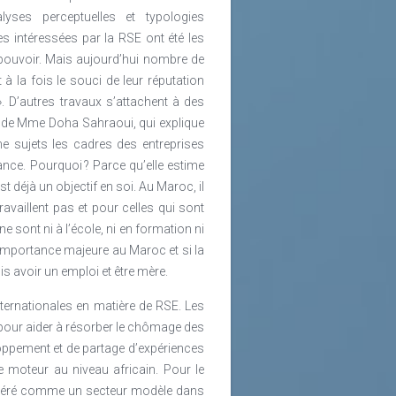
ses perceptuelles et typologies
 intéressées par la RSE ont été les
 pouvoir. Mais aujourd’hui nombre de
 la fois le souci de leur réputation
». D’autres travaux s’attachent à des
èse de Mme Doha Sahraoui, qui explique
sujets les cadres des entreprises
ce. Pourquoi ? Parce qu’elle estime
t déjà un objectif en soi. Au Maroc, il
availlent pas et pour celles qui sont
e sont ni à l’école, ni en formation ni
’importance majeure au Maroc et si la
s avoir un emploi et être mère.
ternationales en matière de RSE. Les
 pour aider à résorber le chômage des
loppement et de partage d’expériences
e moteur au niveau africain. Pour le
nsidéré comme un secteur modèle dans