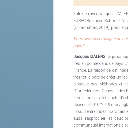
rattachées à un service RSE propre e
délectent de responsabilité sociale, 
RSE et d’«
Invivo Foundation
» (le fo
Lire la suite
Entretien avec Jacques IGALENS
Lire la suite
Lire la suite
ESSEC Business School à l’o
(L’Harmattan, 2019), pour leque
Vous avez accompagné de nombr
pays ?
J
acques IGALENS
: Si je part
très en pointe dans ce pays. J
France. La raison de cet intér
très tôt le parti de créer un la
directeur des Méthodes et de
(Confédération Générale des En
émulation entre les chefs d’en
décennie 2010/2019 une vingta
tissu d’entreprises marocain 
aussi rapprocher les deux p
communauté internationale sur