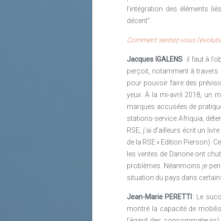
l’intégration des éléments l
décent’’.
Comment sentez-vous l’évolutio
Jacques IGALENS
: il faut à 
perçoit, notamment à travers 
pour pouvoir faire des prévis
yeux. À la mi-avril 2018, un 
marques accusées de pratiquer 
stations-service Afriquia, déte
RSE, j’ai d’ailleurs écrit un
de la RSE » Edition Pierson). C
les ventes de Danone ont chut
problèmes. Néanmoins je pense
situation du pays dans certain
Jean-Marie PERETTI
: Le succ
montré la capacité de mobilis
l’égard des consommateurs).