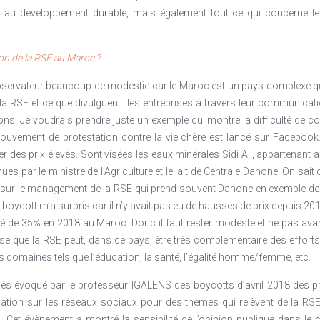
iés au développement durable, mais également tout ce qui concerne le
n de la RSE au Maroc ?
l’observateur beaucoup de modestie car le Maroc est un pays complexe qu
la RSE et ce que divulguent
les entreprises à travers leur communicatio
ions. Je voudrais prendre juste un exemple qui montre la difficulté de
mouvement de protestation contre la vie chère est lancé sur Facebook. 
des prix élevés. Sont visées les eaux minérales Sidi Ali, appartenant à 
nues par le ministre de l’Agriculture et le lait de Centrale Danone. On sa
 livre sur le management de la RSE qui prend souvent Danone en exemple
e boycott m’a surpris car il n’y avait pas eu de hausses de prix depuis 2
é de 35% en 2018 au Maroc. Donc il faut rester modeste et ne pas ava
 que la RSE peut, dans ce pays, être très complémentaire des efforts q
s domaines tels que l’éducation, la santé, l’égalité homme/femme, etc.
ès évoqué par le professeur IGALENS des boycotts d’avril 2018 des pro
ation sur les réseaux sociaux pour des thèmes qui relèvent de la RSE 
Cet évènement a montré la sensibilité de l’opinion publique dans le 