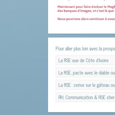
Pour aller plus loin avec la prospe
La RSE vue de Côte d’Ivoire
La RSE vue de Côte d’Ivoire
La RSE, pacte avec le diable ou
La RSE, pacte avec le diable ou
La RSE : cerise sur le gâteau o
La RSE : cerise sur le gâteau o
RH, Communication & RSE cher
RH, Communication & RSE cher