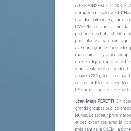
(« RESPONSABILITÉ SOCIÉT
comportementales » Ed. L’Har
grandes entreprises, parfois 
PME/PMI se lancent dans la RS
personnelle et cherchent à ins
particularités marocaines qui 
avec une grande finesse les
marocaines. Il y a beaucoup 
qu’elle a déjà dû surmonter beau
y une véritable éviction des 
actives (23%), seules un quart 
en emploi. Elles sont écartées
RSE ne peut pas tout elle peut
Jean-Marie PERETTI :
On obse
grands groupes publics ont ado
jeunes. Le secteur privé maroc
et des expertises avec la vo
président de la CGEM, la Conf