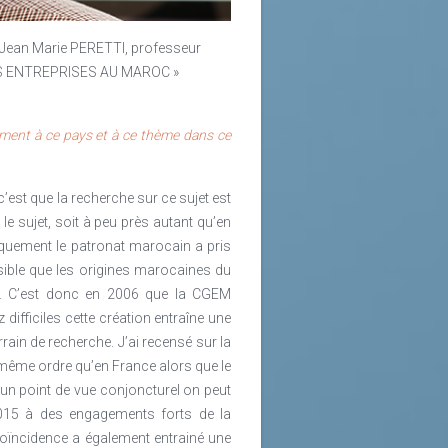
t Jean Marie PERETTI, professeur
DES ENTREPRISES AU MAROC »
ment à ce pays et à ce thème dans ce
’est que la recherche sur ce sujet est
le sujet, soit à peu près autant qu’en
riquement le patronat marocain a pris
possible que les origines marocaines du
ôle. C’est donc en 2006 que la CGEM
ifficiles cette création entraîne une
rain de recherche. J’ai recensé sur la
même ordre qu’en France alors que le
’un point de vue conjoncturel on peut
2015 à des engagements forts de la
coïncidence a également entrainé une