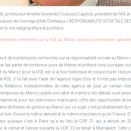
t décorrélé de celles-ci.
voire sociétale, alors qu’elles parviennent à peine à respecter les lois.
nds de dotation d’InVivo dédié à une mission d’intérêt général).
, professeur émérite Université Toulouse Capitole, président de l’IAS e
ccasion de l’ouvrage d’Adil Cherkaoui « RESPONSABILITÉ SOCIÉTALE 
l ils ont rédigé préface et postface.
euses recherches sur la RSE au Maroc, pourquoi s’intéresser spéciale
icipe à de nombreuses recherches sur la responsabilité sociale au Maroc c
’ai fait partie de nombreux jurys de thèses et préfacé cinq ouvrages sur 
êt du Maroc pour la RSE est à la fois historique et conjoncturel. Histo
bel RSE. Il l’a fait avec l’aide de l’agence Vigeo Eiris et il n’est pas im
s Relations Institutionnelles de cette agence ait joué un certain r
treprises du Maroc) publie son label et même si les débuts sont assez d
treprise et, pour les chercheurs marocains, offre des opportunités de ter
ine de thèses de gestion au Maroc sur ce sujet, c’est probablement du 
est loin d’avoir la même densité et la même importance qu’en France. D
ays puisque c’est à Paris qu’a eu lieu la COP 21 qui a abouti en 
 le climat et l’année suivante la COP 22 se tenait à Marrakech. Cette 