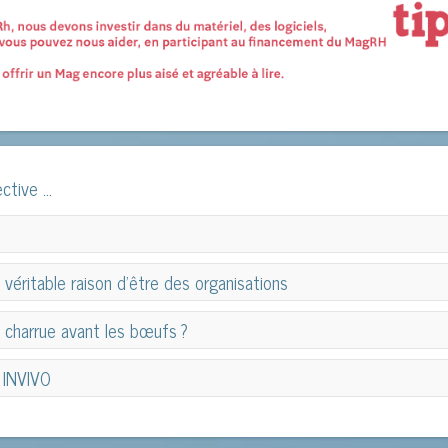
ctive ...
 véritable raison d’être des organisations
 véritable raison d’être des organisations
u charrue avant les bœufs ?
u charrue avant les bœufs ?
 INVIVO
 INVIVO