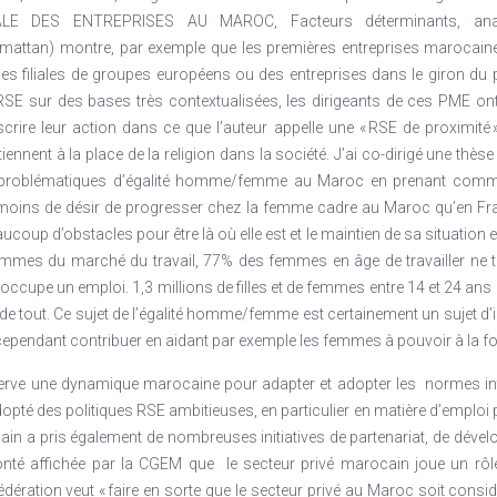
ALE DES ENTREPRISES AU MAROC, Facteurs déterminants, analy
mattan) montre, par exemple que les premières entreprises marocaines
des filiales de groupes européens ou des entreprises dans le giron du
E sur des bases très contextualisées, les dirigeants de ces PME ont à
crire leur action dans ce que l’auteur appelle une « RSE de proximité 
tiennent à la place de la religion dans la société. J’ai co-dirigé une th
 problématiques d’égalité homme/femme au Maroc en prenant comme 
moins de désir de progresser chez la femme cadre au Maroc qu’en Fran
coup d’obstacles pour être là où elle est et le maintien de sa situation es
femmes du marché du travail, 77% des femmes en âge de travailler ne tr
occupe un emploi. 1,3 millions de filles et de femmes entre 14 et 24 ans n
 de tout. Ce sujet de l’égalité homme/femme est certainement un sujet d
 cependant contribuer en aidant par exemple les femmes à pouvoir à la foi
rve une dynamique marocaine pour adapter et adopter les
normes in
pté des politiques RSE ambitieuses, en particulier en matière d’emploi
ain a pris également de nombreuses initiatives de partenariat, de déve
lonté affichée par la CGEM que
le secteur privé marocain joue un rôl
édération veut « faire en sorte que le secteur privé au Maroc soit co