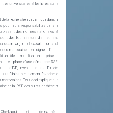
res universitaires et les livres sur le
nt de la recherche académique dans le
oc pour leurs responsabilités dans le
croissant des normes nationales et
sont des fournisseurs d’entreprises
 marocain largement exportateur s’est
prises marocaines ont signé le Pacte
 un rôle de mobilisation, de prise de
mise en place d’une démarche RSE.
ant d’IDE, Investissements Directs
urs filiales a également favorisé la
es marocaines. Tout ceci explique que
aine de la
RSE des sujets de thèse et
 Cherkaoui qui est issu de sa thèse