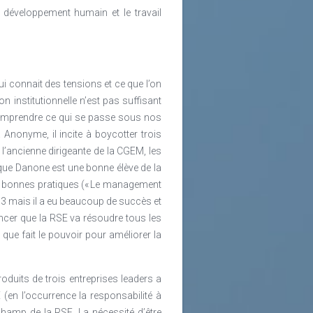
 développement humain et le travail
i connait des tensions et ce que l’on
n institutionnelle n’est pas suffisant
 comprendre ce qui se passe sous nos
Anonyme, il incite à boycotter trois
l’ancienne dirigeante de la CGEM, les
it que Danone est une bonne élève de la
 de bonnes pratiques (« Le management
013 mais il a eu beaucoup de succès et
ncer que la RSE va résoudre tous les
ue fait le pouvoir pour améliorer la
duits de trois entreprises leaders a
(en l’occurrence la responsabilité à
champ de la RSE. La nécessité d’être