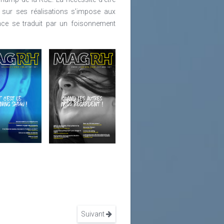
 sur ses réalisations s’impose aux
nce se traduit par un foisonnement
Suivant