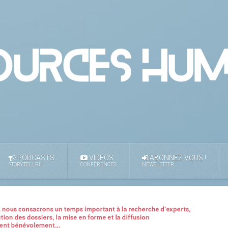
PODCASTS
VIDÉOS
ABONNEZ VOUS !
STORYTELLRH
CONFÉRENCES
NEWSLETTER