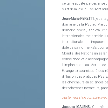
certaine appétence des enseigna
sujet de la RSE qui se sont mul
Jean-Marie PERETTI
: je part
domaine de la RSE au Maroc
domaine social, sociétal et
internationales me semble l’
internationales qui imposent 
doté de sa norme RSE pour ap
Mondial des Nations unies lanc
conscience et d’accompagnem
L’implantation au Maroc de g
Etrangers) soumises à des règ
diffusion des pratiques RSE. Enf
les chercheurs en sciences de
de recherches novateurs, passi
Justement si on compare avec la
Jacques IGALENS :
Oui même 