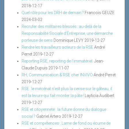
2018-12-17
Quel rôle pour les DRH de demain ?
Francois GEUZE
2024-03-02
Recruter des militaires blessés : au-delà de la
Responsabilité Sociale d’Entreprise, une démarche
porteuse de sens
Dominique LEVY
2019-12-27
Rendre les travailleurs acteurs de la RSE
André
Perret
2019-12-27
Reporting RSE, reporting de l’immatériel.
Jean-
Claude Dupuis
2019-11-07
RH, Communication & RSE cher INVIVO
André Perret
2019-12-27
RSE : le mécénat n’est plus la cerise sur le gâteau, il
est la levure qui fait monter la pâte !
Layticia Audibert
2019-12-27
RSE et citoyenneté : la future donne du dialogue
social ?
Gabriel Artero
2019-12-27
RSE et compétences : Lame de fond ou écume de