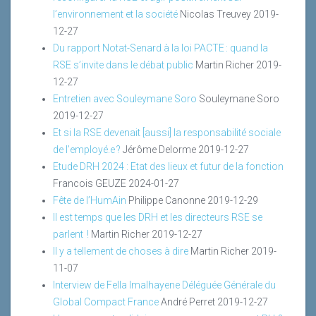
l’environnement et la société
Nicolas Treuvey
2019-
12-27
Du rapport Notat-Senard à la loi PACTE : quand la
RSE s’invite dans le débat public
Martin Richer
2019-
12-27
Entretien avec Souleymane Soro
Souleymane Soro
2019-12-27
Et si la RSE devenait [aussi] la responsabilité sociale
de l’employé.e ?
Jérôme Delorme
2019-12-27
Etude DRH 2024 : Etat des lieux et futur de la fonction
Francois GEUZE
2024-01-27
Fête de l’HumAin
Philippe Canonne
2019-12-29
Il est temps que les DRH et les directeurs RSE se
parlent !
Martin Richer
2019-12-27
Il y a tellement de choses à dire
Martin Richer
2019-
11-07
Interview de Fella Imalhayene Déléguée Générale du
Global Compact France
André Perret
2019-12-27