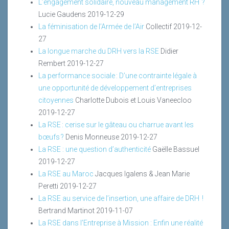
L’engagement solidaire, nouveau management RH ?
Lucie Gaudens
2019-12-29
La féminisation de l’Armée de l’Air
Collectif
2019-12-
27
La longue marche du DRH vers la RSE
Didier
Rembert
2019-12-27
La performance sociale : D’une contrainte légale à
une opportunité de développement d’entreprises
citoyennes
Charlotte Dubois et Louis Vaneecloo
2019-12-27
La RSE : cerise sur le gâteau ou charrue avant les
bœufs ?
Denis Monneuse
2019-12-27
La RSE : une question d’authenticité
Gaëlle Bassuel
2019-12-27
La RSE au Maroc
Jacques Igalens & Jean Marie
Peretti
2019-12-27
La RSE au service de l’insertion, une affaire de DRH !
Bertrand Martinot
2019-11-07
La RSE dans l’Entreprise à Mission : Enfin une réalité