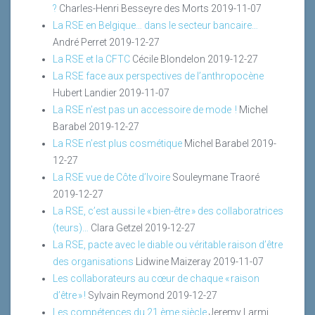
?
Charles-Henri Besseyre des Morts
2019-11-07
La RSE en Belgique… dans le secteur bancaire…
André Perret
2019-12-27
La RSE et la CFTC
Cécile Blondelon
2019-12-27
La RSE face aux perspectives de l’anthropocène
Hubert Landier
2019-11-07
La RSE n’est pas un accessoire de mode !
Michel
Barabel
2019-12-27
La RSE n’est plus cosmétique
Michel Barabel
2019-
12-27
La RSE vue de Côte d’Ivoire
Souleymane Traoré
2019-12-27
La RSE, c’est aussi le « bien-être » des collaboratrices
(teurs)…
Clara Getzel
2019-12-27
La RSE, pacte avec le diable ou véritable raison d’être
des organisations
Lidwine Maizeray
2019-11-07
Les collaborateurs au cœur de chaque « raison
d’être » !
Sylvain Reymond
2019-12-27
Les compétences du 21 ème siècle
Jeremy Larmi