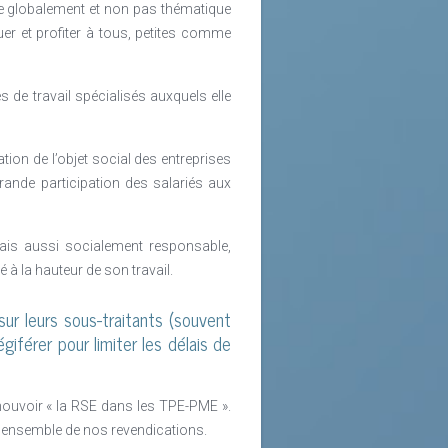
laboratifs de l’entreprise peuvent
sée globalement et non pas thématique
 RSE, la responsabilité sociétale de
uer et profiter à tous, petites comme
direction, ni une promesse sur papier
ns la société et à renforcer la prise
s de travail spécialisés auxquels elle
ion de l’objet social des entreprises
rande participation des salariés aux
mais aussi socialement responsable,
 à la hauteur de son travail.
sur leurs sous-traitants (souvent
giférer pour limiter les délais de
ouvoir « la RSE dans les TPE-PME ».
e l’ensemble de nos revendications.