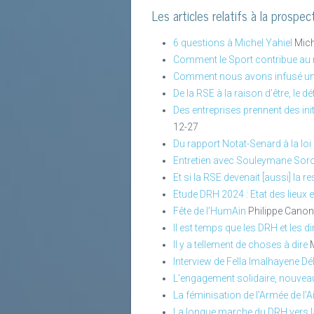
Les articles relatifs à la prospec
6 questions à Michel Yahiel
Mich
Comment le Sport contribue au 
Comment nous avons infusé une
De la RSE à la raison d’être, le d
Des entreprises prennent des init
12-27
Du rapport Notat-Senard à la loi
Entretien avec Souleymane Sor
Et si la RSE devenait [aussi] la r
Etude DRH 2024 : Etat des lieux e
Fête de l’HumAin
Philippe Cano
Il est temps que les DRH et les d
Il y a tellement de choses à dire
Interview de Fella Imalhayene 
L’engagement solidaire, nouv
La féminisation de l’Armée de l’A
La longue marche du DRH vers 