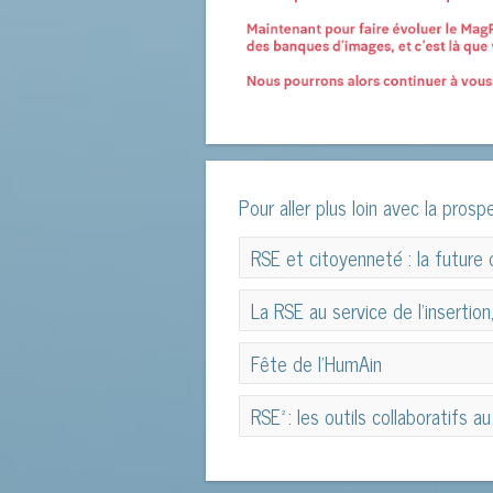
Pour aller plus loin avec la prospe
RSE et citoyenneté : la future 
RSE et citoyenneté : la future 
La RSE au service de l’insertion
La RSE au service de l’insertion
Fête de l’HumAin
Fête de l’HumAin
RSE² : les outils collaboratifs
RSE² : les outils collaboratifs