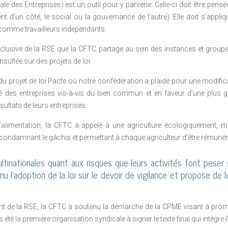
nement pour peu qu’ils soient déployés à bon escient, les outils col
le des Entreprises) est un outil pour y parvenir. Celle-ci doit être pen
s qu’il s’agit d’impliquer les salariés. Et ça tombe bien ! En matière de
t d’un côté, le social ou la gouvernance de l’autre). Elle doit s’appliq
ment ce que l’on cherche … pour que le sujet ne reste ni l’apanage de la 
 comme travailleurs indépendants.
ité, la loi PACTE incite justement les entreprises à repenser leur place da
 inclusive de la RSE que la CFTC partage au sein des instances et groupe
 et environnementaux dans leur stratégie et leur activité.
onsultée sur des projets de loi.
u projet de loi Pacte où notre confédération a plaidé pour une modificat
ité des entreprises vis-à-vis du bien commun et en faveur d’une plus g
ultats de leurs entreprises.
’alimentation, la CFTC a appelé à une agriculture écologiquement, 
s, condamnant le gâchis et permettant à chaque agriculteur d’être rémunéré
ltinationales quant aux risques que leurs activités font peser 
 l’adoption de la loi sur le devoir de vigilance et propose de lé
nt de la RSE, la CFTC a soutenu la démarche de la CPME visant à prom
s été la première organisation syndicale à signer le texte final qui intègr