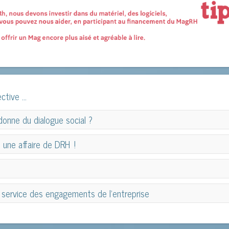
ctive ...
donne du dialogue social ?
donne du dialogue social ?
, une affaire de DRH !
, une affaire de DRH !
 au service des engagements de l’entreprise
 au service des engagements de l’entreprise