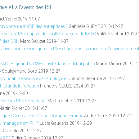
tive et à l'avenir des RH
el Yahiel
2019-11-07
rayonnement RSE des entreprises ?
Gabrielle GUEYE
2019-12-27
 culture RSE auprès des collaborateurs de BETC
Valérie Richard
2019-
éfi des DRH
Marc Deluzet
2019-11-07
iatives pour reconfigurer la RSE et agir positivement sur l’environnement 
 PACTE : quand la RSE s’invite dans le débat public
Martin Richer
2019-12
o
Souleymane Soro
2019-12-27
esponsabilité sociale de l’employé.e ?
Jérôme Delorme
2019-12-27
t futur de la fonction
Francois GEUZE
2024-01-27
nne
2019-12-29
irecteurs RSE se parlent !
Martin Richer
2019-12-27
Martin Richer
2019-11-07
Déléguée Générale du Global Compact France
André Perret
2019-12-27
eau management RH ?
Lucie Gaudens
2019-12-29
ir
Collectif
2019-12-27
la RSE
Didier Rembert
2019-12-27