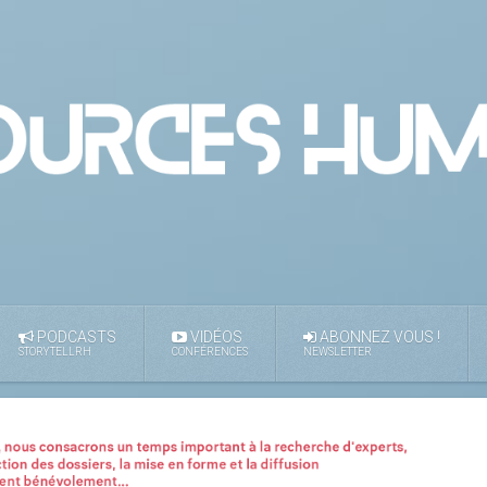
PODCASTS
VIDÉOS
ABONNEZ VOUS !
STORYTELLRH
CONFÉRENCES
NEWSLETTER