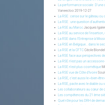
La performance sociale : D’une 
Vaneecloo
2019-12-27
La RSE : cerise sur le gâteau ou
La RSE : une question d’authenti
La RSE au Maroc
Jacques Igalen
La RSE au service de l’insertion,
La RSE dans l’Entreprise à Mission
La RSE en Belgique… dans le se
La RSE et la CFTC
Cécile Blonde
La RSE face aux perspectives d
La RSE n’est pas un accessoire
La RSE n’est plus cosmétique
Mi
La RSE vue de Côte d’Ivoire
Soul
La RSE, c’est aussi le « bien-être
La RSE, pacte avec le diable ou 
Les collaborateurs au cœur de ch
Les compétences du 21 ème siè
Quel rôle pour les DRH de demai