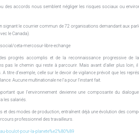
 ou des accords nous semblent négliger les risques sociaux ou envi
en signant le courrier commun de 72 organisations demandant aux parlem
vec le Canada).
s/social/ceta-mercosur-libre-echange
es progrès accomplis et de la reconnaissance progressive de la 
pas le chemin qui reste à parcourir. Mais avant d’aller plus loin, il 
. A titre d’exemple, celle sur le devoir de vigilance prévoit que les repr
ance. Aucune multinationale ne l’a pour l’instant fait.
portant que l’environnement devienne une composante du dialogue s
 les salariés.
rs et des modes de production, entraînent déjà une évolution des compé
arcours professionnel des travailleurs.
es/au-boulot-pour-la-planete%e2%80%89