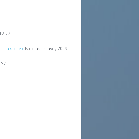
12-27
et la société
Nicolas Treuvey
2019-
-27