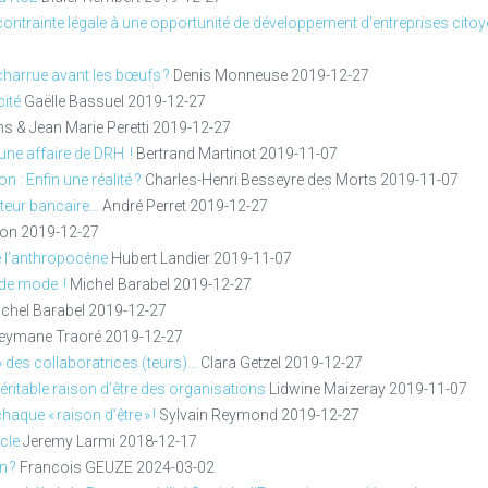
contrainte légale à une opportunité de développement d’entreprises cito
 charrue avant les bœufs ?
Denis Monneuse
2019-12-27
cité
Gaëlle Bassuel
2019-12-27
s & Jean Marie Peretti
2019-12-27
 une affaire de DRH !
Bertrand Martinot
2019-11-07
 : Enfin une réalité ?
Charles-Henri Besseyre des Morts
2019-11-07
cteur bancaire…
André Perret
2019-12-27
lon
2019-12-27
e l’anthropocène
Hubert Landier
2019-11-07
 de mode !
Michel Barabel
2019-12-27
chel Barabel
2019-12-27
eymane Traoré
2019-12-27
 » des collaboratrices (teurs)…
Clara Getzel
2019-12-27
véritable raison d’être des organisations
Lidwine Maizeray
2019-11-07
aque « raison d’être » !
Sylvain Reymond
2019-12-27
cle
Jeremy Larmi
2018-12-17
n ?
Francois GEUZE
2024-03-02