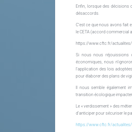
Enfin, lorsque des décisions
désaccords.
C’est ce que nous avons fait 
le CETA (accord commercial a
https://www.cftc.fr/actualite
Si nous nous réjouissions d
économiques, nous n’ignorons 
l’application des lois adoptées
pour élaborer des plans de vigil
Il nous semble également im
transition écologique impactera
Le « verdissement » des métie
d’anticiper pour sécuriser le p
https://www.cftc.fr/actualit