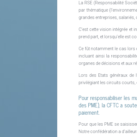
marche forcée sans grand accompag
La RSE (Responsabilité Sociéta
Lire la suite
jouer un réel effet de levier tandi
par thématique (l’environnemen
l’entreprise cette fois, c’est juste
grandes entreprises, salariés,
glacé, tandis qu’au cœur de l’actual
C’est cette vision intégrée et
en considération des enjeux sociaux
prend part, et lorsqu’elle est c
Lire la suite
Ce fût notamment le cas lors d
incluant ainsi la responsabil
organes de décisions et aux rés
Lors des Etats généraux de l
privilégiant les circuits court
Pour responsabiliser les mu
des PME), la CFTC a soutenu
paiement.
Pour que les PME se saisisse
Notre confédération a d’ailleur