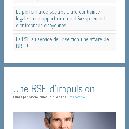
Recruter des militaires blessés : au-delà de la
La performance sociale : D’une contrainte
Responsabilité Sociale d’Entreprise, une
légale à une opportunité de développement
démarche porteuse de sens
d’entreprises citoyennes
Interview de Sébastien Graff, Directeur des Ressources
La performance sociale : D’une contrainte légale
La RSE au service de l’insertion, une affaire de
Humaines, de la Communication et de la RSE chez
à une opportunité de développement
DRH !
INVIVO
d’entreprises citoyennes
La RSE au service de l’insertion, une affaire de
Depuis quand la fonction RH est-elle en charge de la
DRH !
RSE chez InVivo ?
Par Dominique LEVY, Présidente du Groupe de Travail
L
a thématique de la RSE est apparue dans l’entreprise
« Reconversion des Militaires Blessés » du Comité de
Une RSE d’impulsion
fin 2010 et s’est naturellement intégrée au sein de la
Liaison Défense du MEDEF
direction des RH. L’objectif de l’époque était
d’introduire un quadrilatère vertueux traitant des
Publié par André Perret. Publié dans
Prospective
Qu’elle survienne à l’entraînement, au combat, en
Charlotte Dubois et Louis Vaneecloo, Solucial Avocats
mêmes sujets RSE, au sein des directions de la RH, de
opération extérieure ou dans le cadre du plan
- www.solucial.com
la communication, de la RSE et d’«
Invivo Foundation
»
Vigipirate, la blessure chez le militaire est bien souvent
Par Bertrand Martinot, Directeur du Conseil en
(le fonds de dotation d’InVivo dédié à une mission
une remise en question de l’avenir dans lequel il s’était
E
n période de forte chaleur comme en cas de déluge,
Formation Professionnelle et Développement des
d’intérêt général).
projeté. Lorsque le parcours de soins médicaux
en tant qu’avocats en droit social, nous baignons
Compétences, SIACI Saint-Honoré