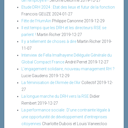
de l’employé.e ?
Jérôme Delorme
2019-12-27
Etude DRH 2024 : Etat des lieux et futur de la fonction
Francois GEUZE
2024-01-27
Fête de l’HumAin
Philippe Canonne
2019-12-29
Il est temps que les DRH et les directeurs RSE se
parlent !
Martin Richer
2019-12-27
Il y a tellement de choses à dire
Martin Richer
2019-
11-07
Interview de Fella Imalhayene Déléguée Générale du
Global Compact France
André Perret
2019-12-27
L’engagement solidaire, nouveau management RH ?
Lucie Gaudens
2019-12-29
La féminisation de l’Armée de l’Air
Collectif
2019-12-
27
La longue marche du DRH vers la RSE
Didier
Rembert
2019-12-27
La performance sociale : D’une contrainte légale à
une opportunité de développement d’entreprises
citoyennes
Charlotte Dubois et Louis Vaneecloo