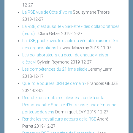
12-27
La RSE vue de Côte d’Ivoire
Souleymane Traoré
2019-12-27
La RSE, c’est aussi le « bien-être » des collaboratrices
(teurs)…
Clara Getzel
2019-12-27
La RSE, pacte avec le diable ou véritable raison d’être
des organisations
Lidwine Maizeray
2019-11-07
Les collaborateurs au cœur de chaque « raison
d’être » !
Sylvain Reymond
2019-12-27
Les compétences du 21 ème siècle
Jeremy Larmi
2018-12-17
Quel rôle pour les DRH de demain ?
Francois GEUZE
2024-03-02
Recruter des militaires blessés : au-delà de la
Responsabilité Sociale d’Entreprise, une démarche
porteuse de sens
Dominique LEVY
2019-12-27
Rendre les travailleurs acteurs de la RSE
André
Perret
2019-12-27