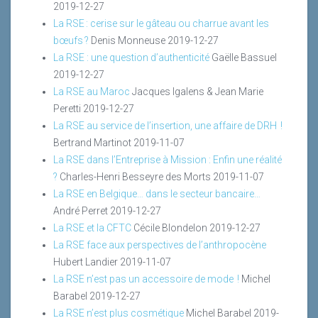
2019-12-27
La RSE : cerise sur le gâteau ou charrue avant les
bœufs ?
Denis Monneuse
2019-12-27
La RSE : une question d’authenticité
Gaëlle Bassuel
2019-12-27
La RSE au Maroc
Jacques Igalens & Jean Marie
Peretti
2019-12-27
La RSE au service de l’insertion, une affaire de DRH !
Bertrand Martinot
2019-11-07
La RSE dans l’Entreprise à Mission : Enfin une réalité
?
Charles-Henri Besseyre des Morts
2019-11-07
La RSE en Belgique… dans le secteur bancaire…
André Perret
2019-12-27
La RSE et la CFTC
Cécile Blondelon
2019-12-27
La RSE face aux perspectives de l’anthropocène
Hubert Landier
2019-11-07
La RSE n’est pas un accessoire de mode !
Michel
Barabel
2019-12-27
La RSE n’est plus cosmétique
Michel Barabel
2019-