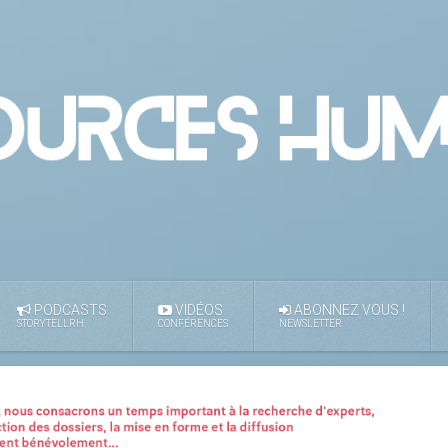
PODCASTS
VIDÉOS
ABONNEZ VOUS !
STORYTELLRH
CONFÉRENCES
NEWSLETTER