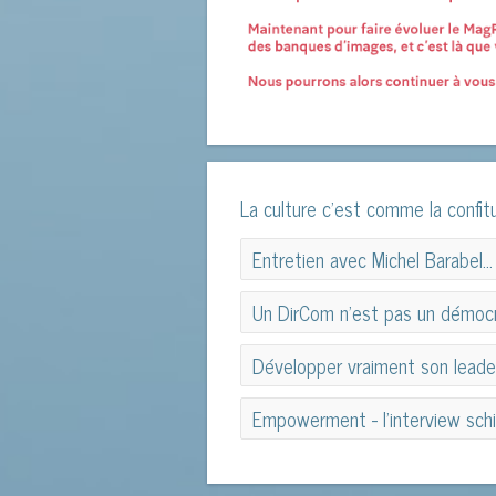
La culture c'est comme la confitur
Entretien avec Michel Barabel…
Entretien avec Michel Barabel…
Un DirCom n'est pas un démoc
Un DirCom n'est pas un démoc
Développer vraiment son leaders
Développer vraiment son leaders
Empowerment - l'interview sch
Empowerment - l'interview sch