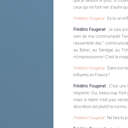
que je déteste le plus, si toute
ceux qui ne font rien d’autre 
Frédéric Fougerat
: Es-tu un inf
Frédéric Fougerat
: Je sais p
sein de ma communauté Twitter
rassembler des " communicate
au Bénin, au Sénégal, au Tch
m’impressionne ! C’est la magie
Frédéric Fougerat
: Dans ton li
influents en France ?
Frédéric Fougerat
: C’est une 
respecte. Oui, beaucoup font 
mais le talent n’est pas néces
discrétion est plutôt la norme, 
Frédéric Fougerat
: Ne fais-tu 