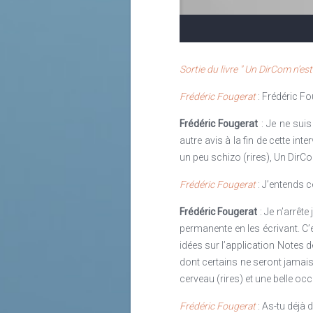
cela sur la base du don, il consol
année 2019, avec le concours de RH
Frédéric Fougerat
: J’entends certai
est le propre des leaders véritabl
Lire la suite
incarner le but commun. Finalité éth
Lire la suite
apprendre à ne pas s'épuiser et donn
Sortie du livre " Un DirCom n’es
Lire la suite
Frédéric Fougerat
: Frédéric Fo
Frédéric Fougerat
: Je ne suis
autre avis à la fin de cette i
un peu schizo (rires), Un DirC
Frédéric Fougerat
: J’entends c
Frédéric Fougerat
: Je n’arrêt
permanente en les écrivant. C’e
idées sur l’application Notes 
dont certains ne seront jamais
cerveau (rires) et une belle oc
Frédéric Fougerat
: As-tu déjà d