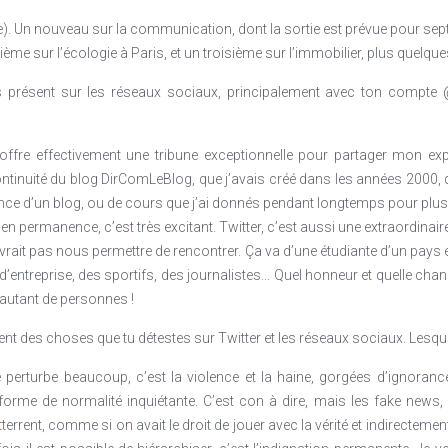
re). Un nouveau sur la communication, dont la sortie est prévue pour septe
xième sur l’écologie à Paris, et un troisième sur l’immobilier, plus quelqu
s présent sur les réseaux sociaux, principalement avec ton compte 
’offre effectivement une tribune exceptionnelle pour partager mon ex
ontinuité du blog DirComLeBlog, que j’avais créé dans les années 2000, d
ence d’un blog, ou de cours que j’ai donnés pendant longtemps pour plu
 en permanence, c’est très excitant. Twitter, c’est aussi une extraordinair
vrait pas nous permettre de rencontrer. Ça va d’une étudiante d’un pay
’entreprise, des sportifs, des journalistes... Quel honneur et quelle chan
d’autant de personnes !
ment des choses que tu détestes sur Twitter et les réseaux sociaux. Lesque
 perturbe beaucoup, c’est la violence et la haine, gorgées d’ignorance
forme de normalité inquiétante. C’est con à dire, mais les fake news, 
tterrent, comme si on avait le droit de jouer avec la vérité et indirecteme