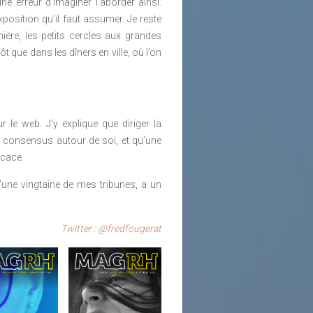
ne erreur d’imaginer l’aborder ainsi.
xposition qu’il faut assumer. Je reste
ière, les petits cercles aux grandes
ôt que dans les dîners en ville, où l’on
r le web. J’y explique que diriger la
n consensus autour de soi, et qu’une
icace.
’une vingtaine de mes tribunes, a un
Twitter : @fredfougerat