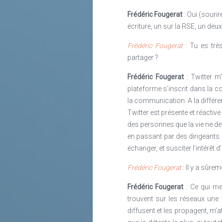
Frédéric Fougerat
: Oui (souri
écriture, un sur la RSE, un deu
Frédéric Fougerat
: Tu es trè
partager ?
Frédéric Fougerat
: Twitter m
plateforme s’inscrit dans la c
la communication. A la différ
Twitter est présente et réactive
des personnes que la vie ne de
en passant par des dirigeants d
échanger, et susciter l’intérêt 
Frédéric Fougerat
: Il y a sûre
Frédéric Fougerat
: Ce qui me
trouvent sur les réseaux une 
diffusent et les propagent, m’a