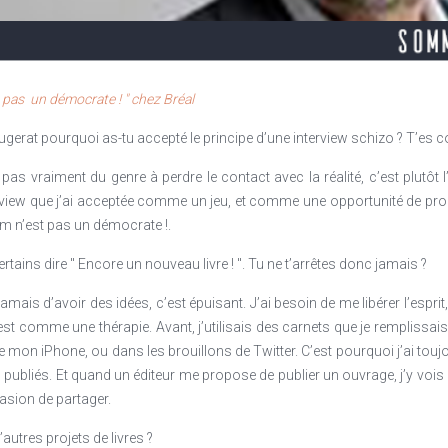
ide une identité éclairée, authentique et féconde pour de puissantes va
 info ?
ns dire " Encore un nouveau livre ! ". Tu ne t’arrêtes donc jamais ?
es. Le don le service aux autres est au cœur de son engagement. A forc
ique et utilité sociale sont au cœur de la quête. Si l'on est convaincu d
er à tort et à travers. L'auteur propose 7 clés du leader donateurs :
t pas un démocrate ! " chez Bréal
ugerat pourquoi as-tu accepté le principe d’une interview schizo ? T’es
 pas vraiment du genre à perdre le contact avec la réalité, c’est plutôt l
nterview que j’ai acceptée comme un jeu, et comme une opportunité de p
om n’est pas un démocrate !.
ertains dire " Encore un nouveau livre ! ". Tu ne t’arrêtes donc jamais ?
e jamais d’avoir des idées, c’est épuisant. J’ai besoin de me libérer l’esp
st comme une thérapie. Avant, j’utilisais des carnets que je remplissais j
de mon iPhone, ou dans les brouillons de Twitter. C’est pourquoi j’ai tou
 publiés. Et quand un éditeur me propose de publier un ouvrage, j’y vois
casion de partager.
’autres projets de livres ?