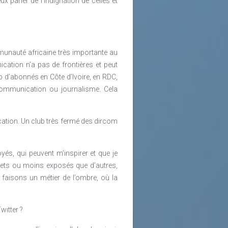
ux parler de l’indignation de celles et
unauté africaine très importante au
cation n’a pas de frontières et peut
 d’abonnés en Côte d’Ivoire, en RDC,
communication ou journalisme. Cela
cation. Un club très fermé des dircom
yés, qui peuvent m’inspirer et que je
crets ou moins exposés que d’autres,
s faisons un métier de l’ombre, où la
witter ?