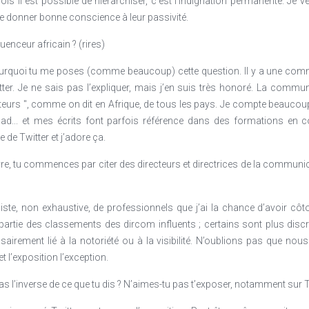
fois il est possible de hiérarchiser, c’est l’indignation permanente. Je ve
que donner bonne conscience à leur passivité.
luenceur africain ? (rires)
ourquoi tu me poses (comme beaucoup) cette question. Il y a une comm
. Je ne sais pas l’expliquer, mais j’en suis très honoré. La communi
urs ", comme on dit en Afrique, de tous les pays. Je compte beaucoup
ad... et mes écrits font parfois référence dans des formations en 
 de Twitter et j’adore ça.
vre, tu commences par citer des directeurs et directrices de la communi
liste, non exhaustive, de professionnels que j’ai la chance d’avoir côto
partie des classements des dircom influents ; certains sont plus dis
sairement lié à la notoriété ou à la visibilité. N’oublions pas que nou
et l’exposition l’exception.
pas l’inverse de ce que tu dis ? N’aimes-tu pas t’exposer, notamment sur T