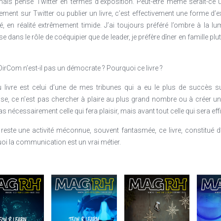
mais pensé Twitter en termes d’exposition. Peut-être même serait-ce u
ement sur Twitter ou publier un livre, c’est effectivement une forme d’e
en réalité extrêmement timide. J’ai toujours préféré l’ombre à la lum
se dans le rôle de coéquipier que de leader, je préfère dîner en famille plut
DirCom n’est-il pas un démocrate ? Pourquoi ce livre ?
u livre est celui d’une de mes tribunes qui a eu le plus de succès su
se, ce n’est pas chercher à plaire au plus grand nombre ou à créer u
nécessairement celle qui fera plaisir, mais avant tout celle qui sera eff
este une activité méconnue, souvent fantasmée, ce livre, constitué d
quoi la communication est un vrai métier.