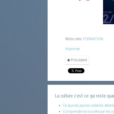
Mots-clés:
FORMATiON
Imprimer
Précédent
La culture c'est ce qui reste quan
Ce que les jeunes salariés atte
Comprendre la société par les s