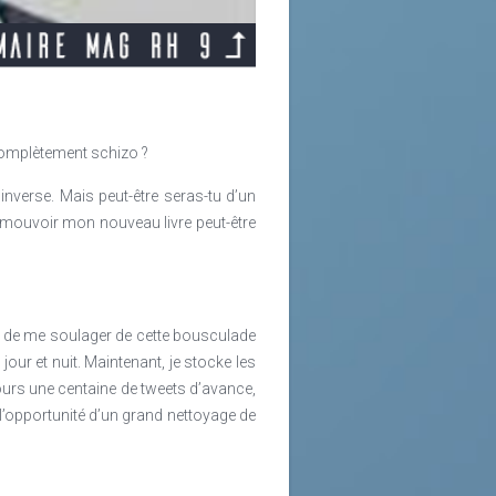
leurs. S'engager pour un but commun
e d'engagement, le leader finit par
e l'importance du don, encore faut-il
 complètement schizo ?
’inverse. Mais peut-être seras-tu d’un
romouvoir mon nouveau livre peut-être
rit, de me soulager de cette bousculade
our et nuit. Maintenant, je stocke les
jours une centaine de tweets d’avance,
 l’opportunité d’un grand nettoyage de