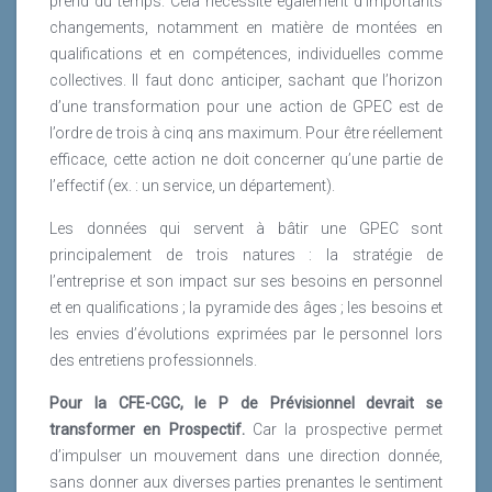
prend du temps. Cela nécessite également d’importants
d’envisager les compétences entrepreneuriales
changements, notamment en matière de montées en
comme un socle fondateur d’une nouvelle
qualifications et en compétences, individuelles comme
employabilité.
collectives. Il faut donc anticiper, sachant que l’horizon
d’une transformation pour une action de GPEC est de
Lire la suite
l’ordre de trois à cinq ans maximum. Pour être réellement
efficace, cette action ne doit concerner qu’une partie de
l’effectif (ex. : un service, un département).
Les données qui servent à bâtir une GPEC sont
principalement de trois natures : la stratégie de
l’entreprise et son impact sur ses besoins en personnel
et en qualifications ; la pyramide des âges ; les besoins et
les envies d’évolutions exprimées par le personnel lors
des entretiens professionnels.
Pour la CFE-CGC, le P de Prévisionnel devrait se
transformer en Prospectif.
Car la prospective permet
d’impulser un mouvement dans une direction donnée,
sans donner aux diverses parties prenantes le sentiment