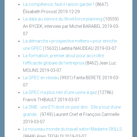
La compétence, faut-il raison garder ?
(8667)
Élisabeth Provost
2019-12-29
La data au service du Workforce planning
(10559)
An RYCEK, interview par Michel BARABEL
2019-03-
07
La démarche « prospective métiers » pour enrichir
une GPEC
(15632)
Laetitia NIAUDEAU
2019-03-07
La formation, premier atout pour accroître
l’efficacité globale de l’entreprise
(8462)
Jean Luc
MOLINS
2019-03-07
La GPEC en réseau
(9931)
Fanta BERETE
2019-03-
07
La GPEC n’a plus rien d’une usine à gaz
(12786)
Franck THIBAULT
2019-03-07
La SNIE : une ETI dont on peut dire… Elle a tout d’une
grande…
(9749)
Laurent Crief et François Carmeille
2019-03-07
Le nouveau monde du travail selon Madame SKILLS
(8848)
Alain TEDALDI
2019-03-07