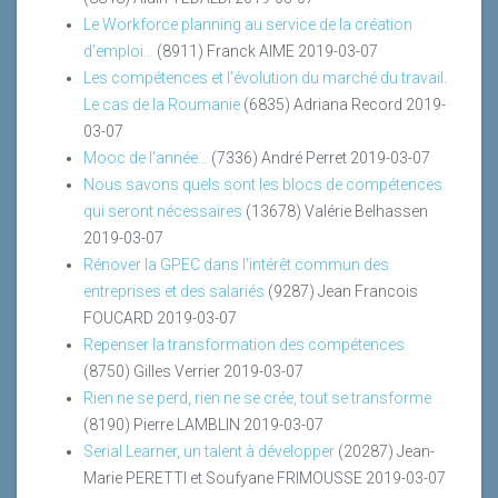
Le Workforce planning au service de la création
d’emploi…
(8911)
Franck AIME
2019-03-07
Les compétences et l’évolution du marché du travail.
Le cas de la Roumanie
(6835)
Adriana Record
2019-
03-07
Mooc de l’année…
(7336)
André Perret
2019-03-07
Nous savons quels sont les blocs de compétences
qui seront nécessaires
(13678)
Valérie Belhassen
2019-03-07
Rénover la GPEC dans l’intérêt commun des
entreprises et des salariés
(9287)
Jean Francois
FOUCARD
2019-03-07
Repenser la transformation des compétences
(8750)
Gilles Verrier
2019-03-07
Rien ne se perd, rien ne se crée, tout se transforme
(8190)
Pierre LAMBLIN
2019-03-07
Serial Learner, un talent à développer
(20287)
Jean-
Marie PERETTI et Soufyane FRIMOUSSE
2019-03-07