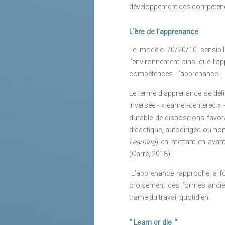
développement des compétences
collaboration de plus en plus étro
hiérarchie des acquis pédagogique
L’ère de l’apprenance
Universités, mais également établi
Le modèle 70/20/10 sensibil
entre le monde du travail, les op
l’environnement ainsi que l’a
doubles diplômes ou programmes
compétences : l’apprenance.
multilinguisme. On parle de plus en
ensemble pour renforcer l’employ
Le terme d’apprenance se défin
universitaires du pays et reparties
inversée - « learner-centered
alimentées par des dizaines de lycé
durable de dispositions favora
didactique, autodirigée ou non,
Pour le court terme, les enjeux v
Learning
) en mettant en avant
professionnalisantes au niveau uni
(Carré, 2018).
pour les entreprises qui sont dire
acteurs pédagogiques et les autorit
L’apprenance rapproche la for
jusqu’à la revalorisation de la perce
croisement des formes ancien
trame du travail quotidien.
Le processus d’aligner les attent
commune. Les acteurs publics doiv
« Learn or die »