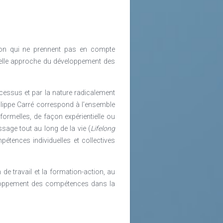
arcours de formations renversant la
e connexion de plus en plus précoce
ion qui ne prennent pas en compte
ncophones en Roumanie (plus de 100
uvelle approche du développement des
 contribuer au développement du
s et aux établissements à travailler
ntes dans tous les grands centres
ocessus et par la nature radicalement
galement santé et agriculture), sont
hilippe Carré correspond à l’ensemble
formelles, de façon expérientielle ou
ssage tout au long de la vie (
Lifelong
rmédiaires à travers de formations
étences individuelles et collectives
n par apprentissage est prioritaire
n Roumanie, en partenariat avec les
iaires, formations de professeurs et
 de travail et la formation-action, au
veloppement des compétences dans la
se traduit dans une responsabilité
 le système d’enseignement. Tandis