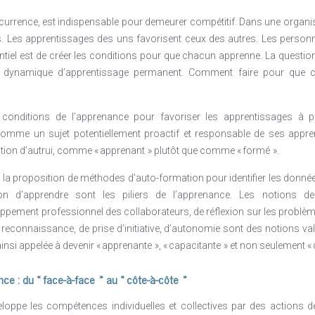
re en question les modèles académiques verticaux et trouver de nouvea
t. Un système d’enseignent flexible apportera des solutions éducationne
ncurrence, est indispensable pour demeurer compétitif. Dans une organ
t entreprises.
. Les apprentissages des uns favorisent ceux des autres. Les personn
tiel est de créer les conditions pour que chacun apprenne. La question
ci doivent contribuer avec des ressources humaines et financières à l’é
dynamique d’apprentissage permanent. Comment faire pour que cha
t laisser ouvertes les opportunités aux jeunes et à ceux –ci d’avoir un
s conditions de l’apprenance pour favoriser les apprentissages à pa
orités publiques roumaines et le secteur privé est clé. Dans ce sens, un 
comme un sujet potentiellement proactif et responsable de ses appr
dans les politiques liées au marché du travail. Les investissements da
ation d’autrui, comme « apprenant » plutôt que comme « formé ».
ystèmes d’éducation et de formation peuvent améliorer les compétences d
 la proposition de méthodes d’auto-formation pour identifier les donné
e et d’Agriculture Française en Roumanie réunit plus de 550 entreprises
on d’apprendre sont les piliers de l’apprenance. Les notions de 
, représenter la voix de la communauté d’affaires franco-roumaines d
ment professionnel des collaborateurs, de réflexion sur les problèmes 
le développement des entreprises. Créée il y a 23 ans, la CCIFER a organ
de reconnaissance, de prise d’initiative, d’autonomie sont des notions val
a accompagné plus de 1000 projets en Roumanie.
insi appelée à devenir « apprenante », « capacitante » et non seulement « q
de France et ses services, l’Institut Français de Roumanie, l’Agence U
ance : du « face-à-face » au « côte-à-côte »
exion commune entreprises/ établissement académiques pour adap
veloppe les compétences individuelles et collectives par des actions 