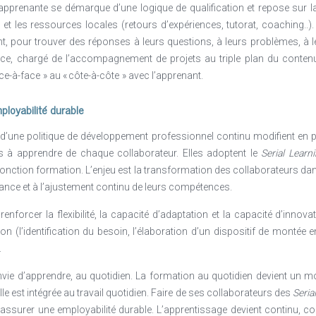
 apprenante se démarque d’une logique de qualification et repose sur l
 et les ressources locales (retours d’expériences, tutorat, coaching..
nt, pour trouver des réponses à leurs questions, à leurs problèmes, à l
ance, chargé de l’accompagnement de projets au triple plan du contenu,
tions/presence-francaise.html
e-à-face » au « côte-à-côte » avec l’apprenant.
ployabilité durable
 d’une politique de développement professionnel continu modifient en
s à apprendre de chaque collaborateur. Elles adoptent le
Serial Learn
fonction formation. L’enjeu est la transformation des collaborateurs dans 
ance et à l’ajustement continu de leurs compétences.
enforcer la flexibilité, la capacité d’adaptation et la capacité d’inno
on (l’identification du besoin, l’élaboration d’un dispositif de monté
.
envie d’apprendre, au quotidien. La formation au quotidien devient un mo
lle est intégrée au travail quotidien. Faire de ses collaborateurs des
Seria
ssurer une employabilité durable. L’apprentissage devient continu, col