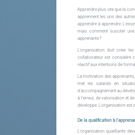
que les universités doivent remett
le projet de carrière de l’étudian
Apprendre plus vite que la co
individus que pour les institutions e
apprennent les uns des autres
apprendre à apprendre. L’essen
Au niveau des entreprises, celles-
mais comment susciter une 
terme. En plus, les parents doiven
apprenante ?
académique.
L’organisation doit créer le
En outre, la relation entre les aut
collaborateur est considéré 
parties sera un élément de succès 
réactif aux intentions de form
qui consolident l’efficacité des s
La motivation des apprenants,
La Chambre de Commerce, d’Industri
met les salariés en situati
des opportunités pour ses membres
d’accompagnement au développe
des services a valeur ajoutée pour 
à l’erreur, de valorisation et 
formé plus de 1000 personnes et 
développe. L’organisation est a
Avec ses partenaires, l’Ambassade 
De la qualification à l’appren
CCIFER anime un travail de réfl
l’employabilité des jeunes.
L’organisation qualifiante dé