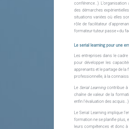
conférence...). L’organisation
Autres informations
des démarches expérientielles
situations variées où elles so
www.ccifer.ro
rôle de facilitateur d’appren
https://www.ccifer.ro/publica
formateur-tuteur passe « du fac
Le serial learning pour une em
Les entreprises dans le cadre
pour développer les capacité
apprenants et le partage de la 
professionnelle, à la connaiss
Le
Serial Learning
contribue à r
chaîne de valeur de la formati
Lire la suite
enfin l’évaluation des acquis…)
Le Serial Learning implique l’
formation ne se planifie plus, e
leurs compétences et donc à a