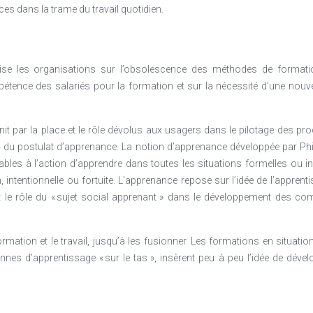
 dans la trame du travail quotidien.
ite entre le milieu académique et les entreprises pour développer des p
s.
ssements préuniversitaires, sont directement responsables à faire un
ise les organisations sur l’obsolescence des méthodes de format
tions professionnelles de demain et les curricula. Les formations fra
ppétence des salariés pour la formation et sur la nécessité d’une no
 enseignés partiellement en français) permettent justement de
 plus de francophonie utile, comme d’un outil qui permet aux entreprise
abilité des jeunes. Ces filières d’enseignement supérieur, prése
it par la place et le rôle dévolus aux usagers dans le pilotage des pr
 sur presque tous les secteurs (industrie, nouvelles technologies, mais é
 » - du postulat d’apprenance. La notion d’apprenance développée par P
es ou sections bilingues préuniversitaires.
bles à l’action d’apprendre dans toutes les situations formelles ou in
 intentionnelle ou fortuite. L’apprenance repose sur l’idée de l’apprenti
isent essentiellement le développement de compétences techniques inte
 le rôle du « sujet social apprenant » dans le développement des comp
versitaire et surtout préuniversitaire. Le développement de la formatio
ctement impliquées dans la création de classes en alternances partout e
és locales, allant de la dotation des laboratoires, réception des stag
mation et le travail, jusqu’à les fusionner. Les formations en situation
ption de métiers traditionnels par les jeunes et leurs parents.
nes d’apprentissage « sur le tas », insèrent peu à peu l’idée de dé
es des jeunes avec les programmes académiques et le monde de travail 
ent fixer des priorités économiques claires et financer correctement