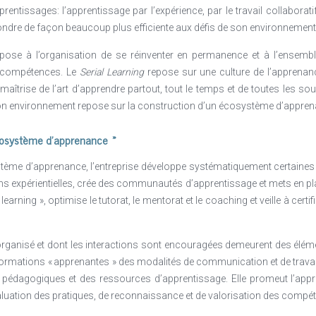
entissages: l’apprentissage par l’expérience, par le travail collaboratif,
pondre de façon beaucoup plus efficiente aux défis de son environnement
pose à l’organisation de se réinventer en permanence et à l’ensemb
s compétences. Le
Serial Learning
repose sur une culture de l’apprenanc
maîtrise de l’art d’apprendre partout, tout le temps et de toutes les 
on environnement repose sur la construction d’un écosystème d’appren
 écosystème d’apprenance »
stème d’apprenance, l’entreprise développe systématiquement certaines 
s expérientielles, crée des communautés d’apprentissage et mets en pl
 learning », optimise le tutorat, le mentorat et le coaching et veille à cer
 organisé et dont les interactions sont encouragées demeurent des élém
sformations « apprenantes » des modalités de communication et de travail 
s pédagogiques et des ressources d’apprentissage. Elle promeut l’a
valuation des pratiques, de reconnaissance et de valorisation des compé