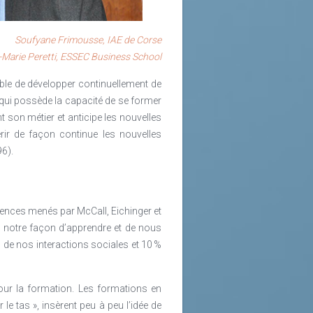
e confrontent à un chômage négatif
estion s’est posée de savoir comment
on.
ltat attendu de cet investissement ?
Soufyane Frimousse, IAE de Corse
-Marie Peretti, ESSEC Business School
able de développer continuellement de
i qui possède la capacité de se former
 Orientale, une croissance d’autour
nt son métier et anticipe les nouvelles
 à venir. En même temps, malgré une
ir de façon continue les nouvelles
 inférieur à celui de la France ou
6).
 000 collaborateurs dans le monde
raphique, facilites linguistiques,
iciens.
t cost - sans être le moins cher, le
tences menés par McCall, Eichinger et
 notre façon d’apprendre et de nous
s de nos interactions sociales et 10 %
nt : les compétences linguistiques,
eurial (étude réalisée par la CCIFER
pour la formation. Les formations en
s compétences et de s’adapter à un
le tas », insèrent peu à peu l’idée de
tences techniques. L’enjeu – une