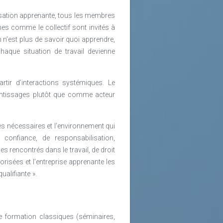
ux moyens collaboratifs centrés sur
lles plus appropriées tant pour les
isation apprenante, tous les membres
es comme le collectif sont invités à
 n’est plus de savoir quoi apprendre,
volution du système éducatif à long
que situation de travail devienne
e vision critique sur leur parcours
rtir d’interactions systémiques. Le
partenariat plus fort entre les deux
entissages plutôt que comme acteur
ns l’éducation et dans des réformes
e base.
es nécessaires et l’environnement qui
 et poursuit trois missions : créer
confiance, de responsabilisation,
ans le dialogue public et proposer
rencontrés dans le travail, de droit
isé depuis plus de 700 événements, a
orisées et l’entreprise apprenante les
ualifiante ».
niversitaire de la Francophonie, la
ter les compétences et augmenter
de formation classiques (séminaires,