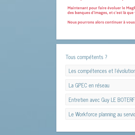
Tous compétents ?
Les compétences et l’évolution
Les compétences et l’évolution
La GPEC en réseau
La GPEC en réseau
Entretien avec Guy LE BOTERF
Entretien avec Guy LE BOTERF
Le Workforce planning au servi
Le Workforce planning au servic