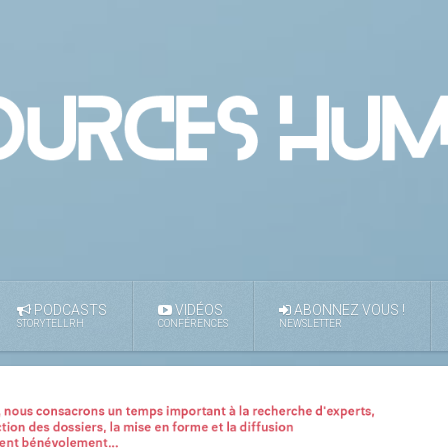
PODCASTS
VIDÉOS
ABONNEZ VOUS !
STORYTELLRH
CONFÉRENCES
NEWSLETTER