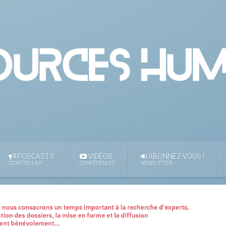
PODCASTS
VIDÉOS
ABONNEZ VOUS !
STORYTELLRH
CONFÉRENCES
NEWSLETTER