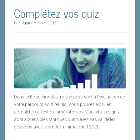
Complétez vos quiz
que nous avons rencontré sur notre route une foule
d’ami(e)s tous plus encourageants les uns que les
autres.
Publié par Francois GEUZE.
Cette revue sera trimestrielle et gratuite. Elle sera
composée à chaque fois d’un dossier avec une
logique multimédia appuyée. Depuis 2018, nous
avons apporté des focus sur
l’Intelligence artificielle,
Les nouvelles stratégies syndicales,
Les femmes et l'entreprise.
La formation professionnelle
Dans cette section, les trois quiz servant à l'évaluation de
Le Learning
votre parcours sont réunis. Vous pouvez ainsi les
La marque employeur
compléter ou tenter d'améliorer vos résultats. Les quiz
La RSE
sont accessibles tant que vous n'avez pas validé les
Les SIRH
sessions avec une note minimale de 12/20.
La formation aux Ressources Humaines
Les modes managériales