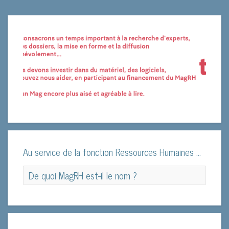
Au service de la fonction Ressources Humaines ...
De quoi MagRH est-il le nom ?
De quoi le MagRH est-il le nom ?
Le magazine MagRH est né... Pas besoin de forceps ni
de césarienne, l’accouchement fût d’autant plus facile