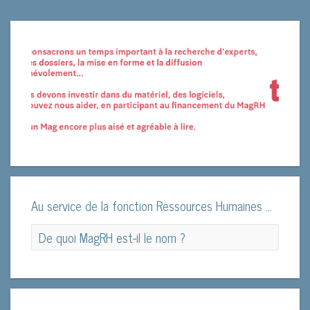
Au service de la fonction Ressources Humaines ...
De quoi MagRH est-il le nom ?
De quoi le MagRH est-il le nom ?
Le magazine MagRH est né... Pas besoin de forceps ni
de césarienne, l’accouchement fût d’autant plus facile