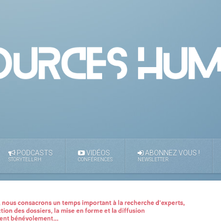
PODCASTS
VIDÉOS
ABONNEZ VOUS !
STORYTELLRH
CONFÉRENCES
NEWSLETTER